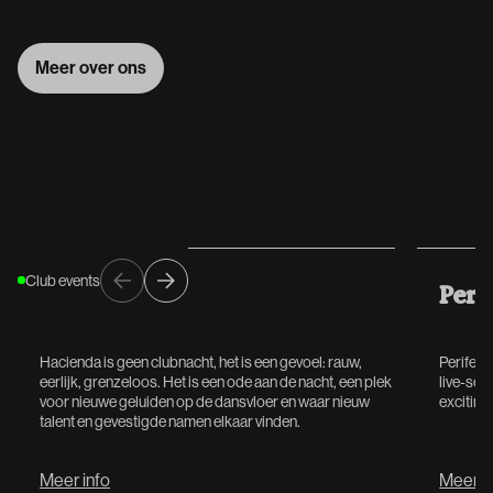
Meer over ons
Meer over ons
Club events
Hacienda
Peri
Hacienda is geen clubnacht, het is een gevoel: rauw,
Perifest
eerlijk, grenzeloos. Het is een ode aan de nacht, een plek
live-sets
voor nieuwe geluiden op de dansvloer en waar nieuw
exciting
talent en gevestigde namen elkaar vinden.
Meer info
Meer i