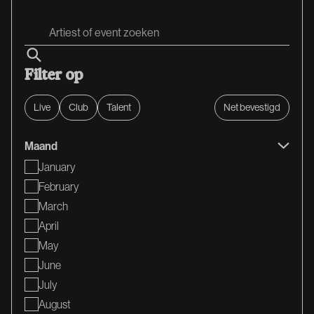
Filter op
Live
Club
Talent
Net bevestigd
Maand
January
February
March
April
May
June
July
August