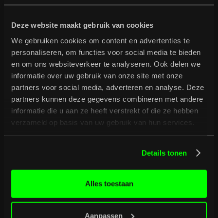
Rock
Deze website maakt gebruik van cookies
Latin
Afrobeat
We gebruiken cookies om content en advertenties te
personaliseren, om functies voor social media te bieden
Punk
en om ons websiteverkeer te analyseren. Ook delen we
Ska
informatie over uw gebruik van onze site met onze
Drum'n Bass
partners voor social media, adverteren en analyse. Deze
Reggaeton
partners kunnen deze gegevens combineren met andere
Metal
informatie die u aan ze heeft verstrekt of die ze hebben
Stoner
verzameld op basis van uw gebruik van hun services.
House
Blues
Details tonen
Folk
Country
Alles toestaan
Hardcore
Aanpassen