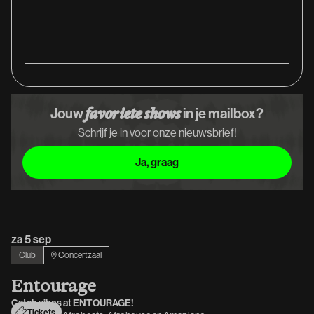
Jouw
in je mailbox?
favoriete shows
Schrijf je in voor onze nieuwsbrief!
Ja, graag
Ja, graag
za 5 sep
Club
Concertzaal
E
n
t
o
u
r
a
g
e
Catch vibes at ENTOURAGE!
Tickets