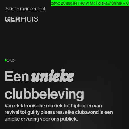
g
:
Heavy//Hitter & Special Guest
wo 26 aug
:
INTRO w. Mr. Polska // $hirak // Cu
WHAT'S NEXT:
Skip to main content
Club
Een
u
n
i
e
k
e
clubbeleving
Van elektronische muziek tot hiphop en van
revival tot guilty pleasures: elke clubavond is een
unieke ervaring voor ons publiek.