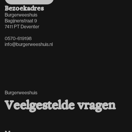
Naar contactpagina
Bezoekadres
Burgerweeshuis
Bagijnenstraat 9
7411 PT Deventer
0570-619198
info@burgerweeshuis.nl
Burgerweeshuis
V
e
e
l
g
e
s
t
e
l
d
e
v
r
a
g
e
n