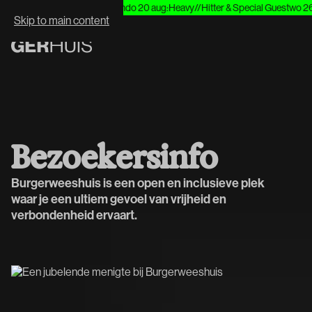
eving
za 8 aug
:
Het Systeem
do 20 aug
:
Heavy//Hitter & Special Guest
wo 26 au
WHAT'S NEXT:
Skip to main content
B
e
z
o
e
k
e
r
s
i
n
f
o
Burgerweeshuis is een open en inclusieve plek
waar je een ultiem gevoel van vrijheid en
verbondenheid ervaart.