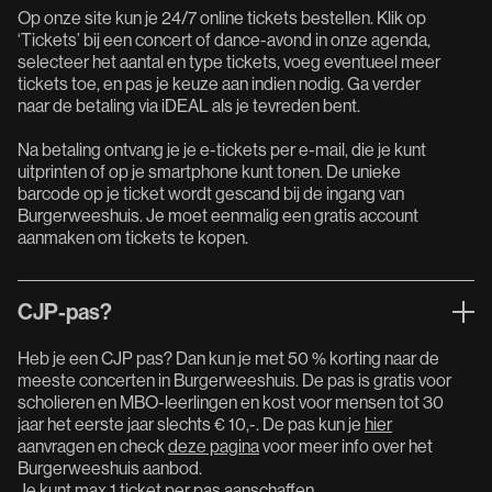
Op onze site kun je 24/7 online tickets bestellen. Klik op
‘Tickets’ bij een concert of dance-avond in onze agenda,
selecteer het aantal en type tickets, voeg eventueel meer
tickets toe, en pas je keuze aan indien nodig. Ga verder
naar de betaling via iDEAL als je tevreden bent.
Na betaling ontvang je je e-tickets per e-mail, die je kunt
uitprinten of op je smartphone kunt tonen. De unieke
barcode op je ticket wordt gescand bij de ingang van
Burgerweeshuis. Je moet eenmalig een gratis account
aanmaken om tickets te kopen.
CJP-pas?
Heb je een CJP pas? Dan kun je met 50 % korting naar de
meeste concerten in Burgerweeshuis. De pas is gratis voor
scholieren en MBO-leerlingen en kost voor mensen tot 30
jaar het eerste jaar slechts € 10,-. De pas kun je
hier
aanvragen en check
deze pagina
voor meer info over het
Burgerweeshuis aanbod.
Je kunt max 1 ticket per pas aanschaffen.