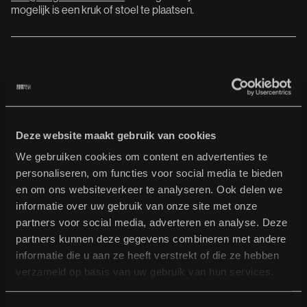
mogelijk is een kruk of stoel te plaatsen.
Huisregels
Deze website maakt gebruik van cookies
We gebruiken cookies om content en advertenties te
Wat zijn de huisregels?
personaliseren, om functies voor social media te bieden
en om ons websiteverkeer te analyseren. Ook delen we
Algemeen
informatie over uw gebruik van onze site met onze
· Burgerweeshuis is een plek voor iedereen, waar
partners voor social media, adverteren en analyse. Deze
iedereen welkom is. Wij doen ons best om voor iedereen,
zowel bezoekers als medewerkers, een veilige en prettige
partners kunnen deze gegevens combineren met andere
uitgaansgelegenheid te zijn.
informatie die u aan ze heeft verstrekt of die ze hebben
· Instructies van medewerkers of ingehuurde krachten
verzameld op basis van uw gebruik van hun services.
door Burgerweeshuis dienen ten alle tijden te worden
opgevolgd.
· Bij het betreden van het pand van Burgerweeshuis