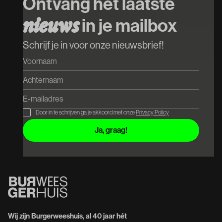
Ontvang het laatste
n
i
e
u
w
s
in je mailbox
Schrijf je in voor onze nieuwsbrief!
Door in te schrijven ga je akkoord met onze
Privacy Policy
Wij zijn Burgerweeshuis, al 40 jaar hét