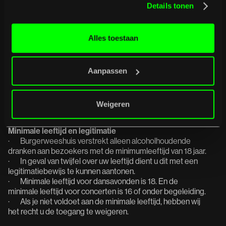
Details tonen
geeft men aan op de hoogte te zijn van de huisregels in
Burgerweeshuis.
· Verblijf in Burgerweeshuis is voor de bezoeker ten alle
Alles toestaan
tijden op eigen risico.
· Burgerweeshuis is niet aansprakelijk voor het
kwijtraken van persoonlijke bezittingen.
· Het meenemen van eigen consumpties is verboden.
Aanpassen
· Het dragen van gehoorbescherming wordt
aangeraden. Burgerweeshuis werkt met 100 Dba. Dit
volume is schadelijk als er geen gehoorbescherming wordt
Weigeren
gedragen.
Minimale leeftijd en legitimatie
· Burgerweeshuis verstrekt alleen alcoholhoudende
dranken aan bezoekers met de minimumleeftijd van 18 jaar.
· In geval van twijfel over uw leeftijd dient u dit met een
legitimatiebewijs te kunnen aantonen.
· Minimale leeftijd voor dansavonden is 18. En de
minimale leeftijd voor concerten is 16 of onder begeleiding.
· Als je niet voldoet aan de minimale leeftijd, hebben wij
het recht u de toegang te weigeren.