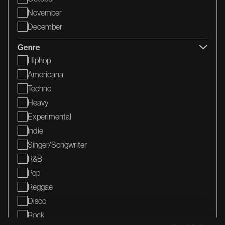
November
December
Genre
Hiphop
Americana
Techno
Heavy
Experimental
Indie
Singer/songwriter
R&b
Pop
Reggae
Disco
Rock