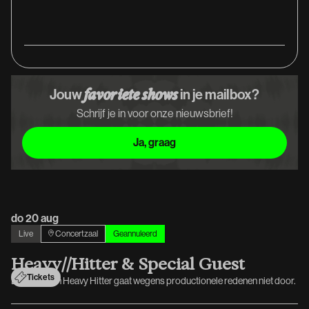
Jouw
in je mailbox?
favoriete shows
Schrijf je in voor onze nieuwsbrief!
Ja, graag
Ja, graag
do 20 aug
Live
Concertzaal
Geannuleerd
H
e
a
v
y
/
/
H
i
t
t
e
r
&
S
p
e
c
i
a
l
G
u
e
s
t
Tickets
De show van Heavy Hitter gaat wegens productionele redenen niet door.