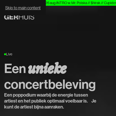
//Hitter & Special Guest
wo 26 aug
:
INTRO w. Mr. Polska // $hirak // Cupido
vr 
WHAT'S NEXT:
Skip to main content
Live
Een
unieke
concertbeleving
Een poppodium waarbij de energie tussen
artiest en het publiek optimaal voelbaar is. Je
kunt de artiest bijna aanraken.