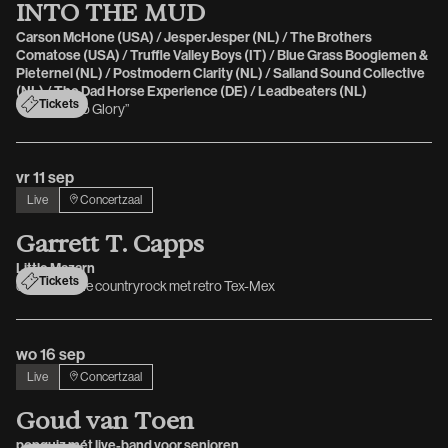
I
N
T
O
T
H
E
M
U
D
Carson McHone (USA) / JesperJesper (NL) / The Brothers
Comatose (USA) / Truffle Valley Boys (IT) / Blue Grass Boogiemen &
Pieternel (NL) / Postmodern Clarity (NL) / Salland Sound Collective
(NL) / The Dad Horse Experience (DE) / Leadbeaters (NL)
Tickets
“No Mud, No Glory”
vr 11 sep
Live
Concertzaal
G
a
r
r
e
t
t
T
.
C
a
p
p
s
Little Mazarn
Tickets
opzwepende countryrock met retro Tex-Mex
wo 16 sep
Live
Concertzaal
G
o
u
d
v
a
n
T
o
e
n
popquiz mét live-band voor senioren