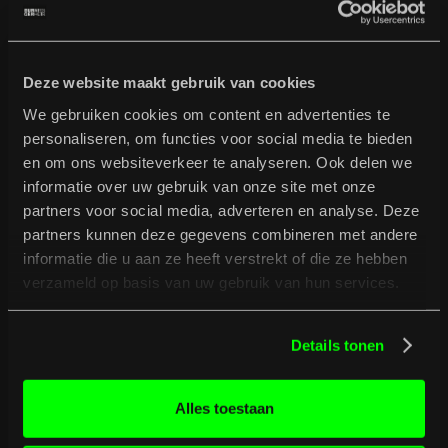
Latin
Afrobeat
Punk
Deze website maakt gebruik van cookies
Ska
We gebruiken cookies om content en advertenties te
Drum'n Bass
personaliseren, om functies voor social media te bieden
Reggaeton
en om ons websiteverkeer te analyseren. Ook delen we
Metal
informatie over uw gebruik van onze site met onze
Stoner
partners voor social media, adverteren en analyse. Deze
House
partners kunnen deze gegevens combineren met andere
informatie die u aan ze heeft verstrekt of die ze hebben
Blues
verzameld op basis van uw gebruik van hun services.
Folk
Country
Hardcore
Details tonen
Alles toestaan