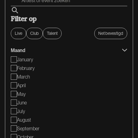
Filter op
Live
Club
Talent
Net bevestigd
Maand
January
February
March
April
May
June
July
August
September
October