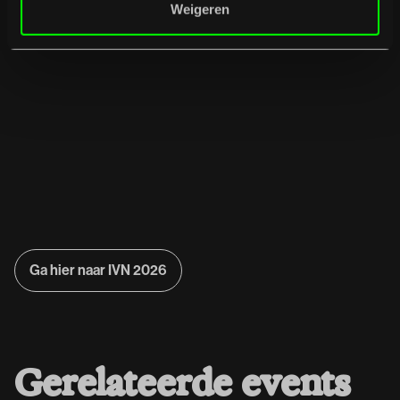
Weigeren
Ga hier naar IVN 2026
Ga hier naar IVN 2026
G
e
r
e
l
a
t
e
e
r
d
e
e
v
e
n
t
s