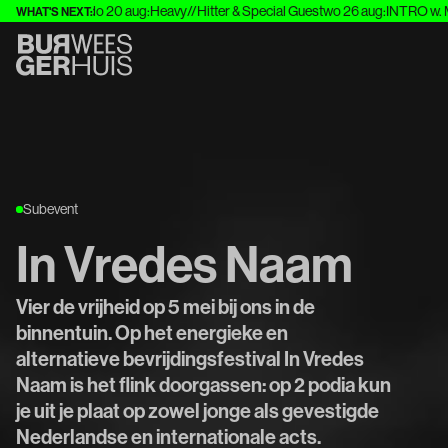
g
:
Het Systeem
do 20 aug
:
Heavy//Hitter & Special Guest
wo 26 aug
:
INTRO w. Mr.
WHAT'S NEXT:
Subevent
In Vredes Naam
Vier de vrijheid op 5 mei bij ons in de
binnentuin. Op het energieke en
alternatieve bevrijdingsfestival In Vredes
Naam is het flink doorgassen: op 2 podia kun
je uit je plaat op zowel jonge als gevestigde
Nederlandse en internationale acts.