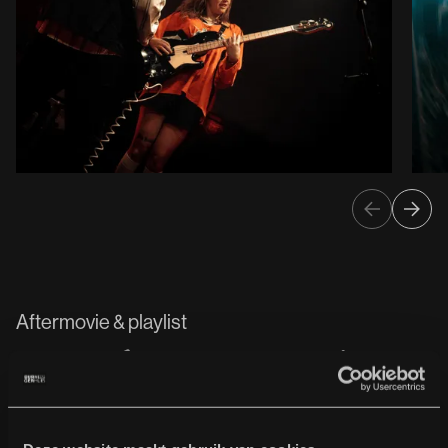
Aftermovie & playlist
In Vredes Naam 2025
Geniet hier nog even terug en luister de playlist
en check de aftermovie van afgelopen editie...