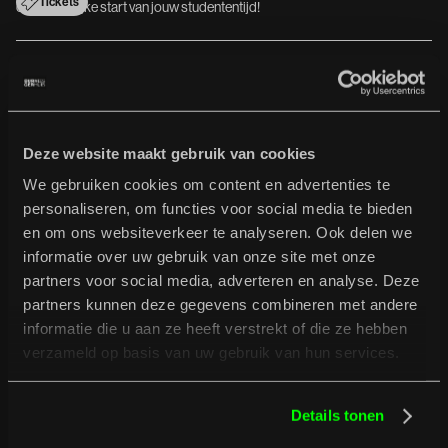
Tickets
onvergetelijke start van jouw studententijd!
vr 28 aug
Live
Concertzaal
M
a
s
s
a
d
a
Deze website maakt gebruik van cookies
Dj Teddy Talapessy
Tickets
unieke mix van latin rock en percussion rock
We gebruiken cookies om content en advertenties te
personaliseren, om functies voor social media te bieden
en om ons websiteverkeer te analyseren. Ook delen we
za 29 en zo 30 aug
informatie over uw gebruik van onze site met onze
Live
Buitenpost
partners voor social media, adverteren en analyse. Deze
partners kunnen deze gegevens combineren met andere
I
N
T
O
T
H
E
M
U
D
informatie die u aan ze heeft verstrekt of die ze hebben
Carson McHone (USA) / JesperJesper (NL) / The Brothers
verzameld op basis van uw gebruik van hun services.
Comatose (USA) / Truffle Valley Boys (IT) / Blue Grass Boogiemen &
Pieternel (NL) / Postmodern Clarity (NL) / Salland Sound Collective
(NL) / The Dad Horse Experience (DE) / Leadbeaters (NL)
Tickets
“No Mud, No Glory”
Details tonen