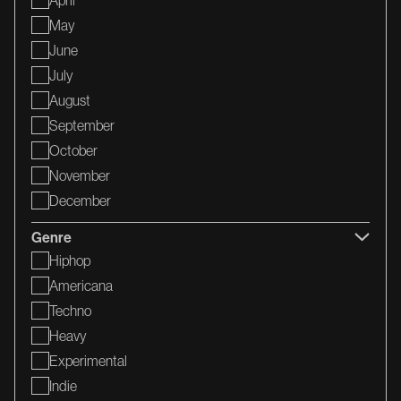
April
May
June
July
August
September
October
November
December
Genre
Hiphop
Americana
Techno
Heavy
Experimental
Indie