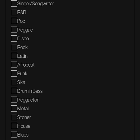
Singer/songwriter
R&b
Pop
Reggae
Disco
Rock
Latin
Afrobeat
Punk
Ska
Drum'n Bass
Reggaeton
Metal
Stoner
House
Blues