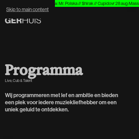
ial Guest
wo 26 aug
:
INTRO w. Mr. Polska // $hirak // Cupido
vr 28 aug
:
Massad
WHAT'S NEXT:
Skip to main content
P
r
o
g
r
a
m
m
a
Live, Cub & Talent
Wij programmeren met lef en ambitie en bieden
een plek voor iedere muziekliefhebber om een
uniek geluid te ontdekken.