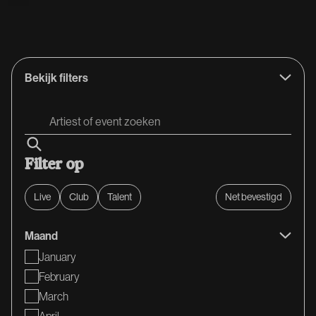
Value
X
Bekijk filters
Filter op
Live
Club
Talent
Net bevestigd
Maand
January
February
March