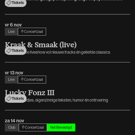
Tickets
rock
vr 6 nov
Live
Concertzaal
K
r
a
a
k
&
S
m
a
a
k
(
l
i
v
e
)
Tickets
een energieke liveshow vol nieuwe tracks én geliefde classics
vr 13 nov
Live
Concertzaal
L
u
c
k
y
F
o
n
z
I
I
I
Tickets
prachtige liedjes, eigenzinnige teksten, humor én ontroering
za 14 nov
Club
Concertzaal
Net Bevestigd