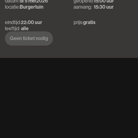
datum:
di 5 mei
2026
geopend:
15:00 uur
locatie:
Burgertuin
aanvang:
15:30 uur
eindtijd:
22:00 uur
prijs:
gratis
leeftijd:
alle
Geen ticket nodig
Geen ticket nodig