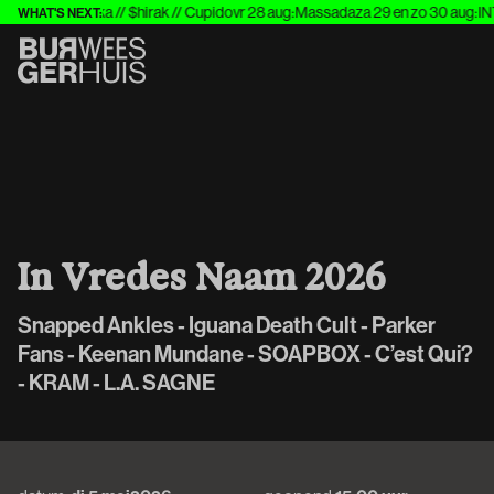
O w. Mr. Polska // $hirak // Cupido
vr 28 aug
:
Massada
za 29 en zo 30 aug
:
INT
WHAT'S NEXT:
I
n
V
r
e
d
e
s
N
a
a
m
2
0
2
6
Snapped Ankles - Iguana Death Cult - Parker
Fans - Keenan Mundane - SOAPBOX - C’est Qui?
- KRAM - L.A. SAGNE