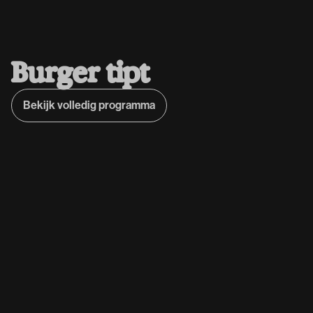
B
u
r
g
e
r
t
i
p
t
Bekijk volledig programma
Bekijk volledig programma