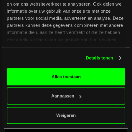
en om ons websiteverkeer te analyseren. Ook delen we
informatie over uw gebruik van onze site met onze
partners voor social media, adverteren en analyse. Deze
partners kunnen deze gegevens combineren met andere
informatie die u aan ze heeft verstrekt of die ze hebben
verzameld op basis van uw gebruik van hun services.
SOAPBOX
SOAPBOX is de rebelse stem van de punkunderground van
Glasgow. Luid, onbeschaamd en fel onafhankelijk heeft de
Details tonen
band een reputatie opgebouwd met opwindende liveshows,
uitverkochte headline-optredens en anthems die
degevestigde orde uitdagen. De band is klaar om
Alles toestaan
festivalpodia in vuur en vlam te zetten met hun niet aflatende
energie en no-nonsense punkethos.
Aanpassen
Weigeren