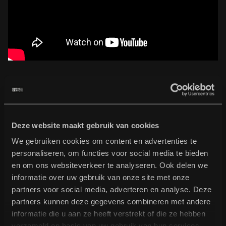
support: The Hook
The Hook is een jong rocktrio uit Utrecht. Hun debuut EP
verscheen dit jaar op een 7 inch, op het legendarische
Deze website maakt gebruik van cookies
Utrechtse label Kelt, dat speciaal voor deze release weer tot
leven is gewekt.
We gebruiken cookies om content en advertenties te
Daarnaast speelden ze in het begin van het jaar als
personaliseren, om functies voor social media te bieden
voorprogramma van Daryll-Ann al onder andere in Paradiso en
en om ons websiteverkeer te analyseren. Ook delen we
Luxor Live.
informatie over uw gebruik van onze site met onze
partners voor social media, adverteren en analyse. Deze
partners kunnen deze gegevens combineren met andere
informatie die u aan ze heeft verstrekt of die ze hebben
verzameld op basis van uw gebruik van hun services.