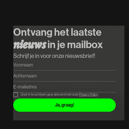
26
/
08
/
2026
INTRO w. Mr.
Polska // $hirak //
Ontvang het laatste
Cupido
in je mailbox
n
i
e
u
w
s
Koop tickets
Koop tickets
Schrijf je in voor onze nieuwsbrief!
Door in te schrijven ga je akkoord met onze
Privacy Policy