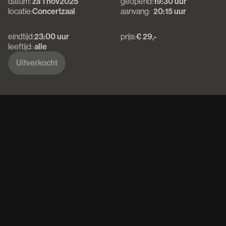
datum:
za 1 nov
2025
geopend:
19:30 uur
locatie:
Concertzaal
aanvang:
20:15 uur
eindtijd:
23:00 uur
prijs:
€ 29,-
leeftijd:
alle
Uitverkocht
Uitverkocht