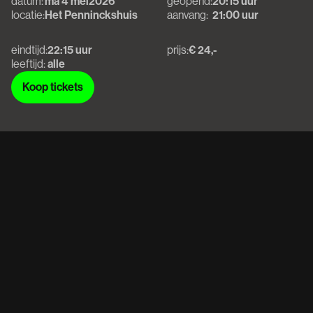
datum:
ma 4 mei
2026
geopend:
20:15 uur
locatie:
Het Penninckshuis
aanvang:
21:00 uur
eindtijd:
22:15 uur
prijs:
€ 24,-
leeftijd:
alle
Koop tickets
Koop tickets