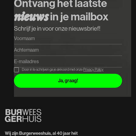
Ontvang het laatste
Koop tickets
n
i
e
u
w
s
in je mailbox
Koop tickets
Schrijf je in voor onze nieuwsbrief!
Door in te schrijven ga je akkoord met onze
Privacy Policy
Wij zijn Burgerweeshuis, al 40 jaar hét