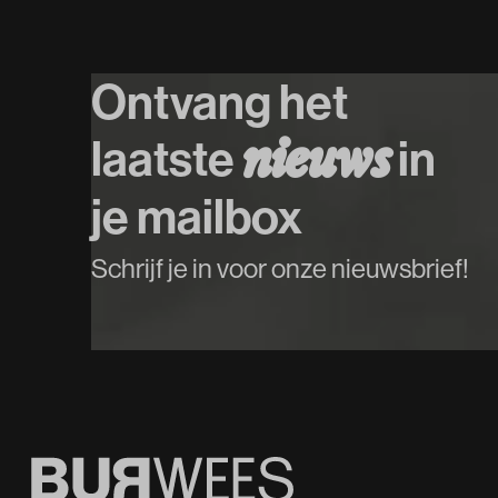
Koop tickets
Koop tickets
Ontvang het
laatste
in
n
i
e
u
w
s
je mailbox
Schrijf je in voor onze nieuwsbrief!