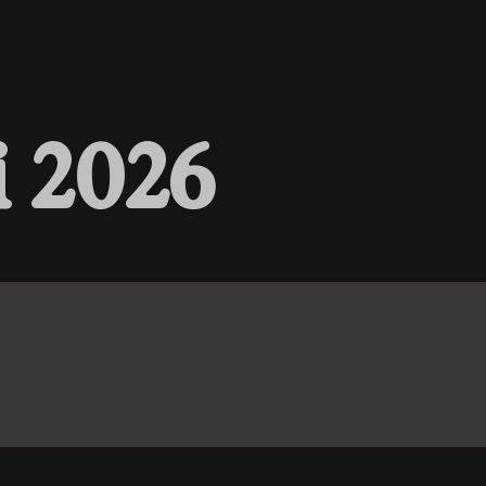
i
2
0
2
6