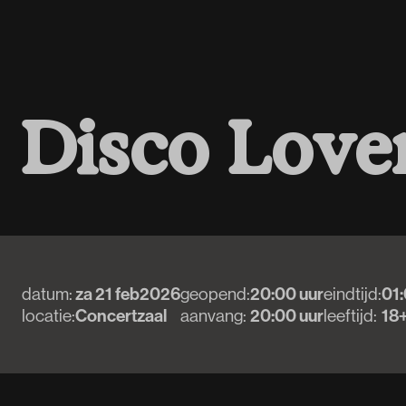
D
i
s
c
o
L
o
v
e
datum:
za 21 feb
2026
geopend:
20:00 uur
eindtijd:
01:
locatie:
Concertzaal
aanvang:
20:00 uur
leeftijd:
18