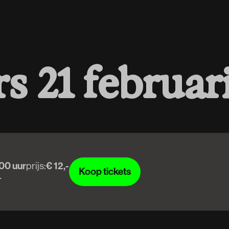
r
s
2
1
f
e
b
r
u
a
r
00 uur
prijs:
€ 12,-
Koop tickets
+
Koop tickets