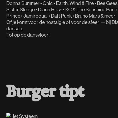
Donna Summer • Chic • Earth, Wind & Fire • Bee Gees 
Sister Sledge • Diana Ross • KC & The Sunshine Band 
Prince • Jamiroquai • Daft Punk • Bruno Mars & meer
Of je komt voor de nostalgie of voor de sfeer — bij 
dansen.
Tot op de dansvloer!
B
u
r
g
e
r
t
i
p
t