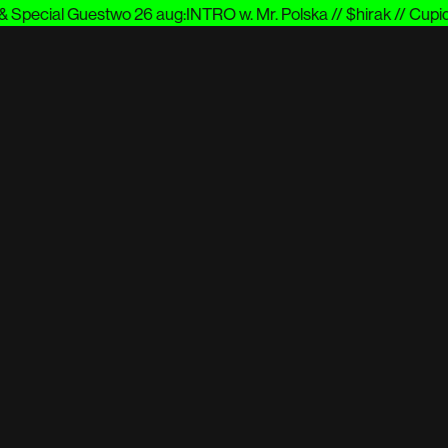
Special Guest
wo 26 aug
:
INTRO w. Mr. Polska // $hirak // Cupido