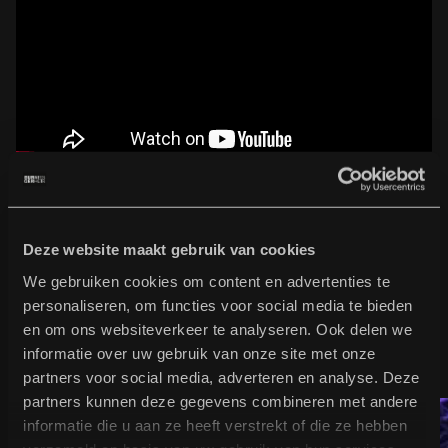
Deze website maakt gebruik van cookies
B
u
r
g
e
r
t
i
p
t
We gebruiken cookies om content en advertenties te
personaliseren, om functies voor social media te bieden
en om ons websiteverkeer te analyseren. Ook delen we
Bekijk volledig programma
Bekijk volledig programma
informatie over uw gebruik van onze site met onze
partners voor social media, adverteren en analyse. Deze
partners kunnen deze gegevens combineren met andere
informatie die u aan ze heeft verstrekt of die ze hebben