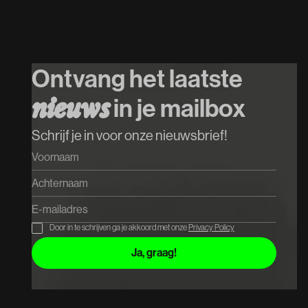
26
/
08
/
2026
INTRO w. Mr.
Polska // $hirak //
Ontvang het laatste
Cupido
in je mailbox
n
i
e
u
w
s
Koop tickets
Koop tickets
Schrijf je in voor onze nieuwsbrief!
Door in te schrijven ga je akkoord met onze
Privacy Policy