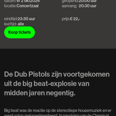
datum:
vr 2 okt
2026
geopend:
20:00 uur
locatie:
Concertzaal
aanvang:
20:30 uur
eindtijd:
23:30 uur
prijs:
€ 22,-
leeftijd:
alle
Koop tickets
Koop tickets
De Dub Pistols zijn voortgekomen
uit de big beat-explosie van
midden jaren negentig.
Big beat was de reactie op de stereotiepe housemuziek en er
werd volop geëxperimenteerd. In navolging van de Chemical