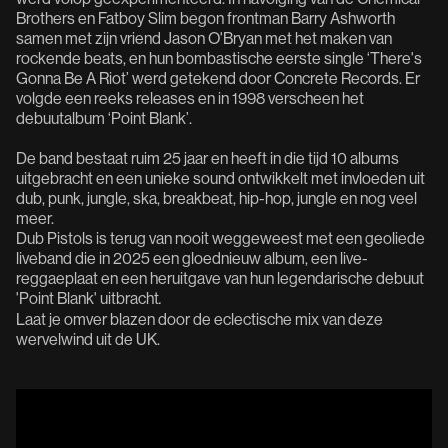
Brothers en Fatboy Slim begon frontman Barry Ashworth
samen met zijn vriend Jason O'Bryan met het maken van
rockende beats, en hun bombastische eerste single ‘There's
Gonna Be A Riot’ werd getekend door Concrete Records. Er
volgde een reeks releases en in 1998 verscheen het
debuutalbum ‘Point Blank’.
De band bestaat ruim 25 jaar en heeft in die tijd 10 albums
uitgebracht en een unieke sound ontwikkelt met invloeden uit
dub, punk, jungle, ska, breakbeat, hip-hop, jungle en nog veel
meer.
Dub Pistols is terug van nooit weggeweest met een geoliede
liveband die in 2025 een gloednieuw album, een live-
reggaeplaat en een heruitgave van hun legendarische debuut
'Point Blank'
uitbracht
.
Laat je omver blazen door de eclectische mix van deze
wervelwind uit de UK.