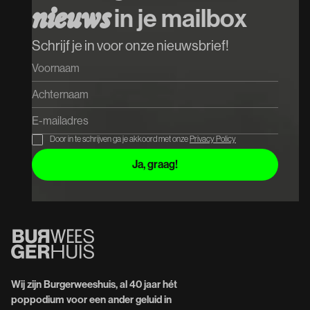
n
i
e
u
w
s
in je mailbox
Schrijf je in voor onze nieuwsbrief!
Door in te schrijven ga je akkoord met onze
Privacy Policy
Wij zijn Burgerweeshuis, al 40 jaar hét
poppodium voor een ander geluid in