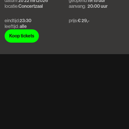
datum:
zo 22 mrt
2026
geopend:
19:15 uur
locatie:
Concertzaal
aanvang:
20:00 uur
eindtijd:
23:30
prijs:
€ 29,-
leeftijd:
alle
Koop tickets
Koop tickets