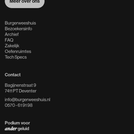
Meer over ons
Meer over ons
Burgerweeshuis
Bezoekersinfo
Archief
FAQ
Zakelijk
Oefenruimtes
Tech Specs
Contact
Bagijnenstraat 9
7411 PT Deventer
info@burgerweeshuis.nl
0570 - 61 91 98
Podium voor
geluid
ander