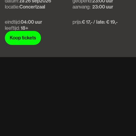
datum:
za 26 sep
2026
geopend:
23:00 uur
locatie:
Concertzaal
aanvang:
23:00 uur
eindtijd:
04:00 uur
prijs:
€ 17,- / late: € 19,-
leeftijd:
18+
Koop tickets
Koop tickets