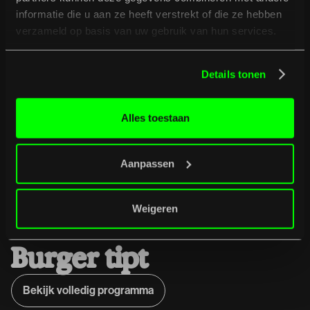
informatie die u aan ze heeft verstrekt of die ze hebben
verzameld op basis van uw gebruik van hun services.
Details tonen
Alles toestaan
Let op: de tickets kosten €24,50 in de
voorverkoop en €29,50 aan de deur.
Aanpassen
Weigeren
B
u
r
g
e
r
t
i
p
t
Bekijk volledig programma
Bekijk volledig programma