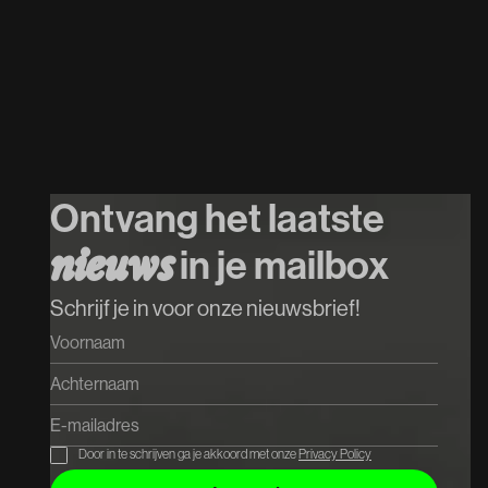
29
/
08
/
2026
INTO THE MUD
Koop tickets
Ontvang het laatste
Koop tickets
in je mailbox
n
i
e
u
w
s
Schrijf je in voor onze nieuwsbrief!
Door in te schrijven ga je akkoord met onze
Privacy Policy