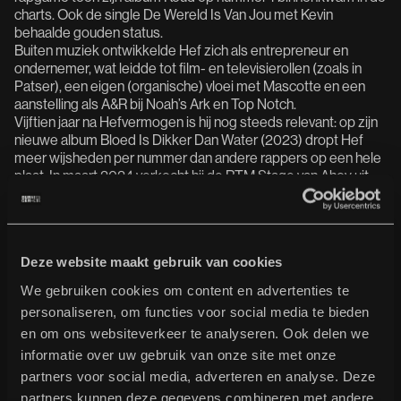
charts. Ook de single De Wereld Is Van Jou met Kevin
behaalde gouden status.
Buiten muziek ontwikkelde Hef zich als entrepreneur en
ondernemer, wat leidde tot film- en televisierollen (zoals in
Patser), een eigen (organische) vloei met Mascotte en een
aanstelling als A&R bij Noah’s Ark en Top Notch.
Vijftien jaar na Hefvermogen is hij nog steeds relevant: op zijn
nieuwe album Bloed Is Dikker Dan Water (2023) dropt Hef
meer wijsheden per nummer dan andere rappers op een hele
plaat. In maart 2024 verkocht hij de RTM Stage van Ahoy uit
met zijn jubileumshow. Zoals Hef zelf al zegt in de
openingstrack Fontein: "Je kan niet om me heen / Ik ben die
hele guy."
Deze website maakt gebruik van cookies
support D-Double
We gebruiken cookies om content en advertenties te
personaliseren, om functies voor social media te bieden
en om ons websiteverkeer te analyseren. Ook delen we
informatie over uw gebruik van onze site met onze
partners voor social media, adverteren en analyse. Deze
partners kunnen deze gegevens combineren met andere