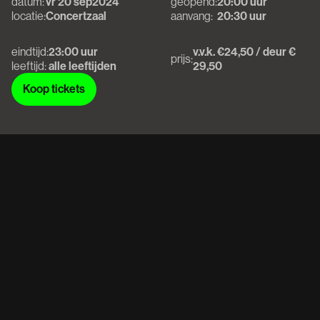
datum:
vr 20 sep
2024
geopend:
20:00 uur
locatie:
Concertzaal
aanvang:
20:30 uur
eindtijd:
23:00 uur
v.v.k. €24,50 / deur €
prijs:
leeftijd:
alle leeftijden
29,50
Koop tickets
Koop tickets