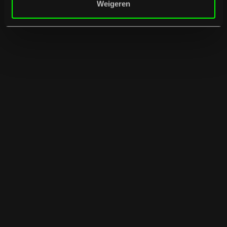
Weigeren
20
/
08
/
2026
Geannuleerd
Heavy//Hitter &