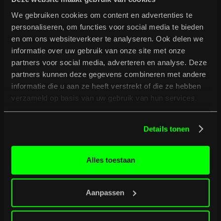
De Nederlands-Tanzaniaanse multi-instrumentalist en
producer Juma Iking mixt house en afro-electronics tot een
We gebruiken cookies om content en advertenties te
unieke, energieke sound. Met diepe grooves, aanstekelijke
personaliseren, om functies voor social media te bieden
melodieën en zijn roots als inspiratie brengt hij als one-man
en om ons websiteverkeer te analyseren. Ook delen we
band een explosieve live-show vol gitaren, keys, zang en
beats. Stilstaan is geen optie!
informatie over uw gebruik van onze site met onze
partners voor social media, adverteren en analyse. Deze
partners kunnen deze gegevens combineren met andere
informatie die u aan ze heeft verstrekt of die ze hebben
verzameld op basis van uw gebruik van hun services.
B
u
r
g
e
r
t
i
p
t
Details tonen
Bekijk volledig programma
Bekijk volledig programma
Alles toestaan
Aanpassen