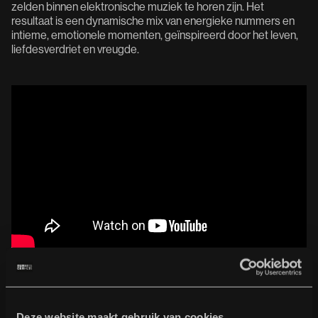
zelden binnen elektronische muziek te horen zijn. Het
resultaat is een dynamische mix van energieke nummers en
intieme, emotionele momenten, geïnspireerd door het leven,
liefdesverdriet en vreugde.
support: Juma Iking
Deze website maakt gebruik van cookies