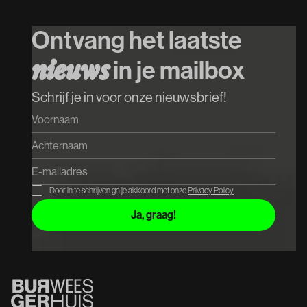
Special Guest
P
Ontvang het laatste
Koop tickets
n
i
e
u
w
s
in je mailbox
Koop tickets
Schrijf je in voor onze nieuwsbrief!
Door in te schrijven ga je akkoord met onze
Privacy Policy