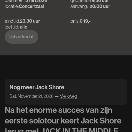
datum:
vr 13 mrt
2026
geopend:
19:30 uur
locatie:
Concertzaal
aanvang:
20:00 uur
eindtijd:
23:30 uur
prijs:
€ 19,-
leeftijd:
alle
Uitverkocht
Uitverkocht
Nog meer Jack Shore
Sat, November 21, 2026 —
Melkweg
Na het enorme succes van zijn
eerste solotour keert Jack Shore
terug met JACK IN THE MIDDLE,