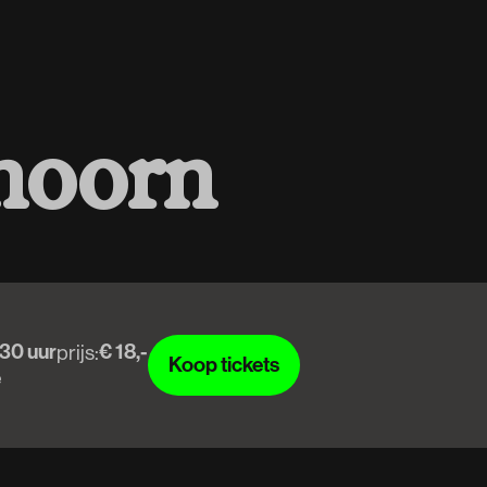
h
o
o
r
n
30 uur
€ 18,-
prijs:
Koop tickets
e
Koop tickets