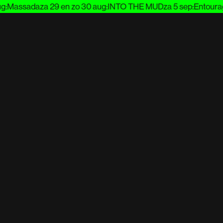
Massada
za 29 en zo 30 aug
:
INTO THE MUD
za 5 sep
:
Entourage