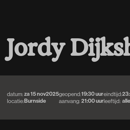
J
o
r
d
y
D
i
j
k
s
za 15 nov
2025
19:30 uur
23:
datum:
geopend:
eindtijd:
Burnside
21:00 uur
all
locatie:
aanvang:
leeftijd: