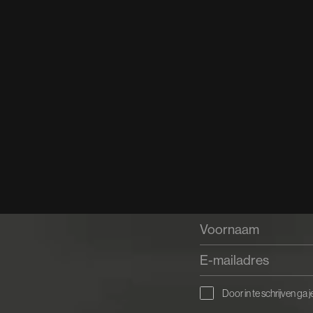
 &
Door in te schrijven ga