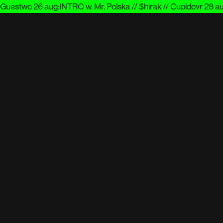
uest
wo 26 aug
:
INTRO w. Mr. Polska // $hirak // Cupido
vr 28 aug
: