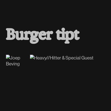
B
u
r
g
e
r
t
i
p
t