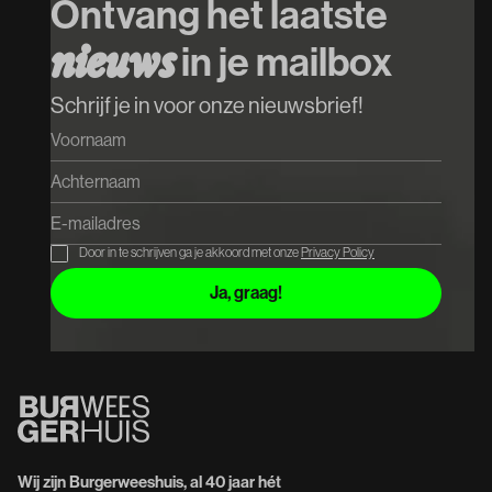
Ontvang het laatste
Cupido
in je mailbox
n
i
e
u
w
s
Koop tickets
Koop tickets
Schrijf je in voor onze nieuwsbrief!
Door in te schrijven ga je akkoord met onze
Privacy Policy
Wij zijn Burgerweeshuis, al 40 jaar hét