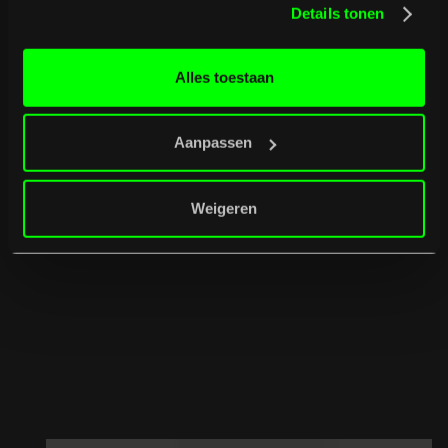
Details tonen
Alles toestaan
Aanpassen
Weigeren
26
/
08
/
2026
INTRO w. Mr.
Polska // $hirak //