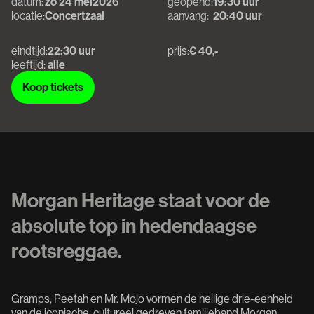
datum:
zo 24 mei
2026
geopend:
19:30 uur
locatie:
Concertzaal
aanvang:
20:40 uur
eindtijd:
22:30 uur
prijs:
€ 40,-
leeftijd:
alle
Koop tickets
Koop tickets
Morgan Heritage staat voor de
absolute top in hedendaagse
rootsreggae.
Gramps, Peetah en Mr. Mojo vormen de heilige drie-eenheid
van de iconische, cultureel gedreven familieband Morgan