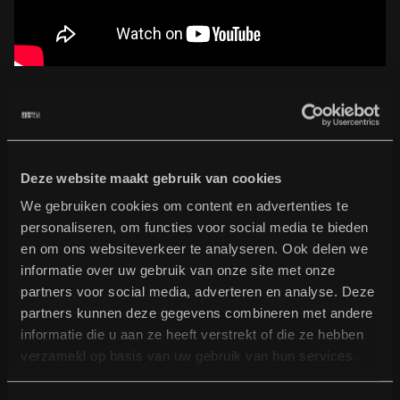
B
u
r
g
e
r
t
i
p
t
Deze website maakt gebruik van cookies
We gebruiken cookies om content en advertenties te
Bekijk volledig programma
Bekijk volledig programma
personaliseren, om functies voor social media te bieden
en om ons websiteverkeer te analyseren. Ook delen we
informatie over uw gebruik van onze site met onze
partners voor social media, adverteren en analyse. Deze
partners kunnen deze gegevens combineren met andere
informatie die u aan ze heeft verstrekt of die ze hebben
verzameld op basis van uw gebruik van hun services.