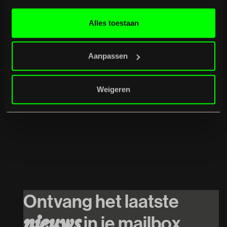
Alles toestaan
Aanpassen
Weigeren
Ontvang het laatste
in je mailbox
n
i
e
u
w
s