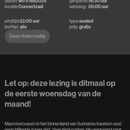
datum:
wo 5 feb
2025
geopend:
19:30 uur
locatie:
Concertzaal
aanvang:
20:00 uur
eindtijd:
22:00 uur
type:
seated
leeftijd:
alle
prijs:
gratis
Geen ticket nodig
Geen ticket nodig
Let op: deze lezing is ditmaal op
de eerste woensdag van de
maand!
Marronvrouwen in het binnenland van Suriname kweken veel
verschillende types rijst. Veel rijstsoorten zijn vernoemd naar