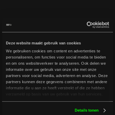
B
u
r
g
e
r
t
i
p
t
Bekijk volledig programma
Deze website maakt gebruik van cookies
Bekijk volledig programma
We gebruiken cookies om content en advertenties te
personaliseren, om functies voor social media te bieden
en om ons websiteverkeer te analyseren. Ook delen we
No items found.
informatie over uw gebruik van onze site met onze
partners voor social media, adverteren en analyse. Deze
partners kunnen deze gegevens combineren met andere
informatie die u aan ze heeft verstrekt of die ze hebben
verzameld op basis van uw gebruik van hun services.
Details tonen