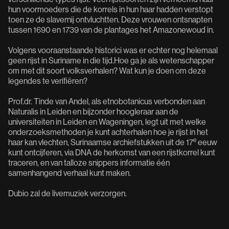
hun voormoeders die de korrels in hun haar hadden verstopt
toen ze de slavernij ontvluchtten. Deze vrouwen ontsnapten
tussen 1690 en 1739 van de plantages het Amazonewoud in.
Volgens vooraanstaande historici was er echter nog helemaal
geen rijst in Suriname in die tijd.Hoe ga je als wetenschapper
om met dit soort volksverhalen? Wat kun je doen om deze
legendes te verifiëren?
Prof.dr. Tinde van Andel, als etnobotanicus verbonden aan
Naturalis in Leiden en bijzonder hoogleraar aan de
universiteiten in Leiden en Wageningen, legt uit met welke
onderzoeksmethoden je kunt achterhalen hoe je rijst in het
e
haar kan vlechten, Surinaamse archiefstukken uit de 17
eeuw
kunt ontcijferen, via DNA de herkomst van een rijstkorrel kunt
traceren, en van talloze snippers informatie één
samenhangend verhaal kunt maken.
Dubio zal de livemuziek verzorgen.