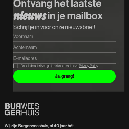
Ontvang het laatste
Koop tickets
in je mailbox
n
i
e
u
w
s
Schrijf je in voor onze nieuwsbrief!
Door in te schrijven ga je akkoord met onze
Privacy Policy
Wij zijn Burgerweeshuis, al 40 jaar hét