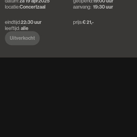
datum:
za 19 apr
2025
geopend:
19:00 uur
locatie:
Concertzaal
aanvang:
19:30 uur
eindtijd:
22:30 uur
prijs:
€ 21,-
leeftijd:
alle
Uitverkocht
Uitverkocht