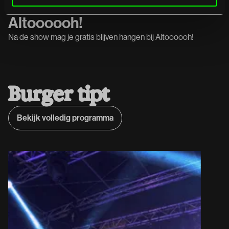
Altoooooh!
Na de show mag je gratis blijven hangen bij Altoooooh!
B
u
r
g
e
r
t
i
p
t
Bekijk volledig programma
Bekijk volledig programma