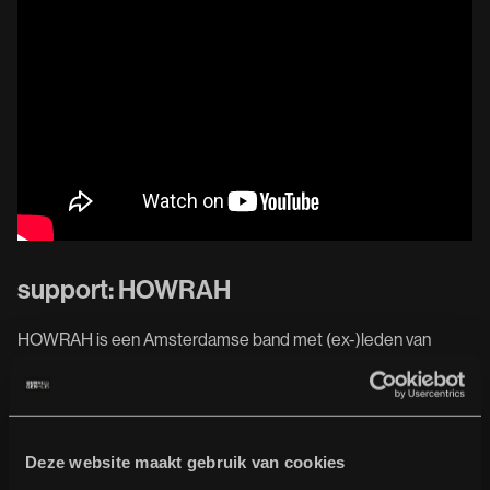
support: HOWRAH
HOWRAH is een Amsterdamse band met (ex-)leden van
diverse bands ( Zoppo, Seesaw, The Howl Ensemble en
Space Siren) uit de Nederlandse undergroundscene.
Met hun nieuwe, derde album ' Ends And Means' (2024) is de
band nog strakker geworden. Ze hebben de muziek uit het
Deze website maakt gebruik van cookies
verleden, niet alleen van hun eigen bands maar ook van