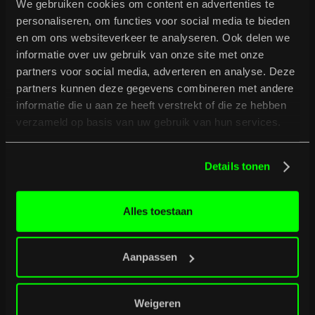
invloeden als The Cure, Sonic Youth, Blonde Redhead of
We gebruiken cookies om content en advertenties te
Sebadoh, opnieuw vormgegeven en verwerkt in hun eigen
personaliseren, om functies voor social media te bieden
unieke, onconventionele geluid. Ze maken meeslepende
en om ons websiteverkeer te analyseren. Ook delen we
songs die worden gevormd door een intrigerend geheel van
informatie over uw gebruik van onze site met onze
noise, drones, melodieën, ritmes, woorden en dromen.
partners voor social media, adverteren en analyse. Deze
partners kunnen deze gegevens combineren met andere
informatie die u aan ze heeft verstrekt of die ze hebben
verzameld op basis van uw gebruik van hun services.
Details tonen
Alles toestaan
Aanpassen
Weigeren