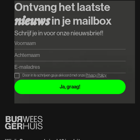
Special Guest
P
Ontvang het laatste
Koop tickets
n
i
e
u
w
s
in je mailbox
Koop tickets
Schrijf je in voor onze nieuwsbrief!
Door in te schrijven ga je akkoord met onze
Privacy Policy