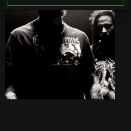
20
/
08
/
2026
Geannuleerd
Heavy//Hitter &