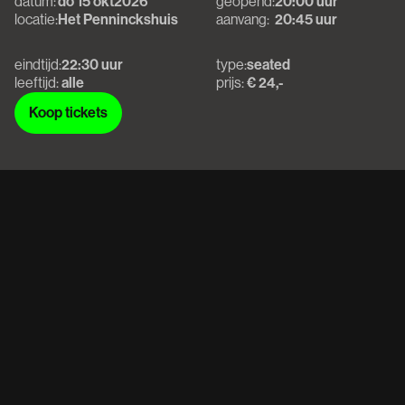
datum:
do 15 okt
2026
geopend:
20:00 uur
locatie:
Het Penninckshuis
aanvang:
20:45 uur
eindtijd:
22:30 uur
type:
seated
leeftijd:
alle
prijs:
€ 24,-
Koop tickets
Koop tickets