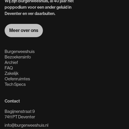
Wij zijn Burgerweeshuis, al 40 jaar hét
poppodium voor een ander geluid in
Deventer en ver daarbuiten.
Meer over ons
Meer over ons
Burgerweeshuis
Bezoekersinfo
Archief
FAQ
Zakelijk
Oefenruimtes
Tech Specs
Contact
Bagijnenstraat 9
7411 PT Deventer
info@burgerweeshuis.nl