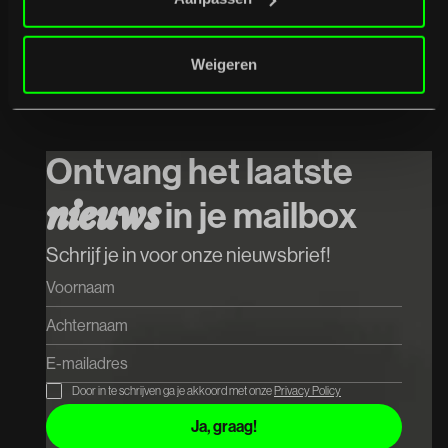
Weigeren
07
/
08
/
2026
Het Systeem
Koop tickets
Ontvang het laatste
Koop tickets
n
i
e
u
w
s
in je mailbox
Schrijf je in voor onze nieuwsbrief!
Door in te schrijven ga je akkoord met onze
Privacy Policy