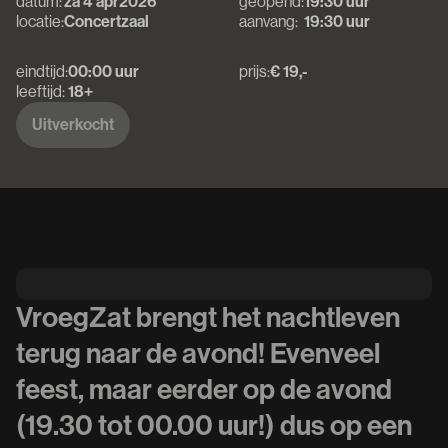
datum:
za 4 apr
2026
geopend:
19:30 uur
locatie:
Concertzaal
aanvang:
19:30 uur
eindtijd:
00:00 uur
prijs:
€ 19,-
leeftijd:
18+
Uitverkocht
Uitverkocht
VroegZat brengt het nachtleven
terug naar de avond! Evenveel
feest, maar eerder op de avond
(19.30 tot 00.00 uur!) dus op een