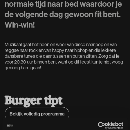
normale tijd naar bed waardoor je
de volgende dag gewoon fit bent.
Win-win!
Muzikaal gaat het heen en weer van disco naar pop en van
reggae naar rock en van happy naar hiphop en die lekkere
dansbare tunes die daar tussen en buiten zitten. Zorg dat je
voor 20.30 uur binnen bent want op dit feest kun je niet vroeg
genoeg hard gaan!
B
u
r
g
e
r
t
i
p
t
Bekijk volledig programma
Bekijk volledig programma