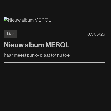
07
/
05
/
26
Live
Nieuw album MEROL
haar meest punky plaat tot nu toe