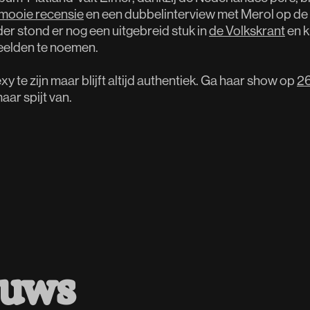
mooie recensie
en een dubbelinterview met Merol op de 
der stond er nog een uitgebreid stuk in
de Volkskrant
en k
elden te noemen.
exy te zijn maar blijft altijd authentiek. Ga haar show op
26
maar spijt van.
euws