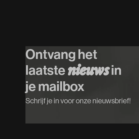
Ontvang het
laatste
in
n
i
e
u
w
s
je mailbox
Schrijf je in voor onze nieuwsbrief!