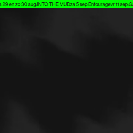
29 en zo 30 aug
:
INTO THE MUD
za 5 sep
:
Entourage
vr 11 sep
:
Garr