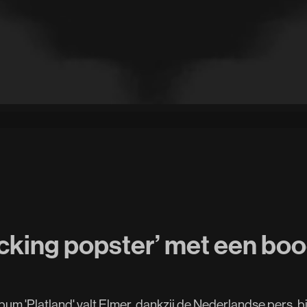
ucking popster’ met een bo
m 'Platland' valt Elmer, dankzij de Nederlandse pers, bi