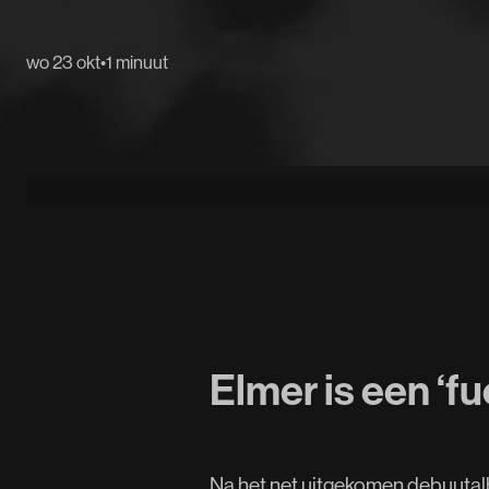
wo 23 okt
•
1 minuut
Elmer is een ‘f
Na het net uitgekomen debuutalbu