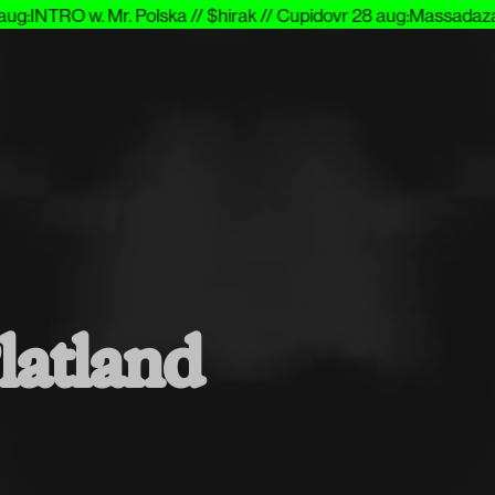
g
:
INTRO w. Mr. Polska // $hirak // Cupido
vr 28 aug
:
Massada
za 
latland