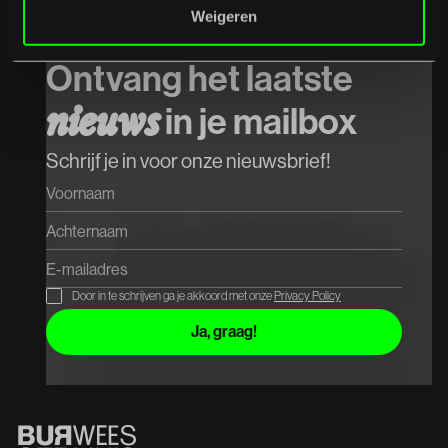
Weigeren
Ontvang het laatste
in je mailbox
n
i
e
u
w
s
Schrijf je in voor onze nieuwsbrief!
Door in te schrijven ga je akkoord met onze
Privacy Policy