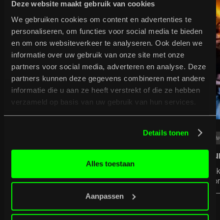
Deze website maakt gebruik van cookies
We gebruiken cookies om content en advertenties te
28
/
05
/
26
Live
personaliseren, om functies voor social media te bieden
Kom genieten van de tuinconcerten in juni!
en om ons websiteverkeer te analyseren. Ook delen we
informatie over uw gebruik van onze site met onze
Jungle By Night / The Fatal Flowers / Diggy Dex / SNOT
partners voor social media, adverteren en analyse. Deze
// aurorawave / Lagwagon // The Virginmarys /
Truckfighters & Yawning Man & Dwarves / MEROL
partners kunnen deze gegevens combineren met andere
informatie die u aan ze heeft verstrekt of die ze hebben
verzameld op basis van uw gebruik van hun services.
Details tonen
Li
Bu
Alles toestaan
duik
mo
Aanpassen