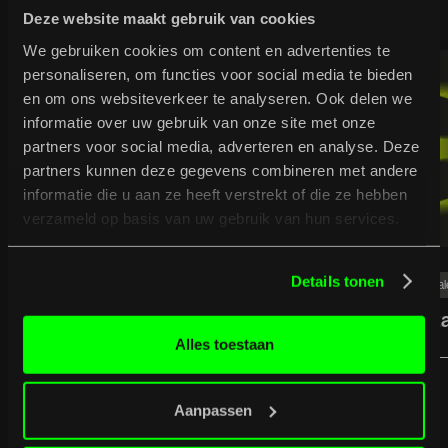
Bekijk meer nieuws
Deze website maakt gebruik van cookies
We gebruiken cookies om content en advertenties te
personaliseren, om functies voor social media te bieden
en om ons websiteverkeer te analyseren. Ook delen we
informatie over uw gebruik van onze site met onze
partners voor social media, adverteren en analyse. Deze
partners kunnen deze gegevens combineren met andere
informatie die u aan ze heeft verstrekt of die ze hebben
verzameld op basis van uw gebruik van hun services.
Details tonen
Tal
25
/
06
/
26
Talent
Sta
Rauwe docu 'Mannen van het Pleintje' met
Alles toestaan
Julius en Simcha
Speciaal programma rond rappers Julius en Simcha
Aanpassen