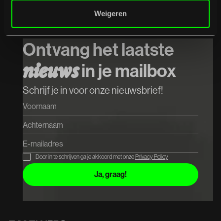
Weigeren
Ontvang het laatste
in je mailbox
n
i
e
u
w
s
Schrijf je in voor onze nieuwsbrief!
Door in te schrijven ga je akkoord met onze
Privacy Policy