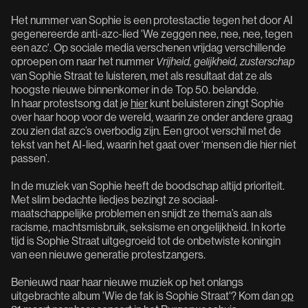
Het nummer van Sophie is een protestactie tegen het door AI
gegenereerde anti-azc-lied 'We zeggen nee, nee, nee, tegen
een azc'. Op sociale media verschenen vrijdag verschillende
oproepen om naar het nummer
Vrijheid, gelijkheid, zusterschap
van Sophie Straat te luisteren, met als resultaat dat ze als
hoogste nieuwe binnenkomer in de Top 50. belandde.
In haar protestsong dat je
hier
kunt beluisteren zingt Sophie
over haar hoop voor de wereld, waarin ze onder andere graag
zou zien dat azc’s overbodig zijn. Een groot verschil met de
tekst van het AI-lied, waarin het gaat over ‘mensen die hier niet
passen’.
In de muziek van Sophie heeft de boodschap altijd prioriteit.
Met slim bedachte liedjes bezingt ze sociaal-
maatschappelijke problemen en snijdt ze thema’s aan als
racisme, machtsmisbruik, seksisme en ongelijkheid. In korte
tijd is Sophie Straat uitgegroeid tot de onbetwiste koningin
van een nieuwe generatie protestzangers.
Benieuwd naar haar nieuwe muziek op het onlangs
uitgebrachte album 'Wie de fak is Sophie Straat'? Kom dan
op