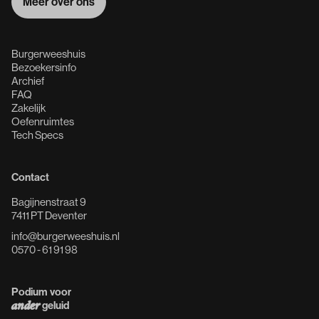
Meer over ons
Meer over ons
Burgerweeshuis
Bezoekersinfo
Archief
FAQ
Zakelijk
Oefenruimtes
Tech Specs
Contact
Bagijnenstraat 9
7411 PT Deventer
info@burgerweeshuis.nl
0570 - 61 91 98
Podium voor
geluid
ander