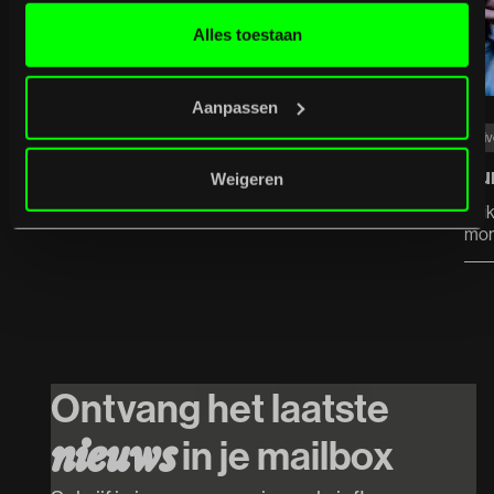
Truckfighters & Yawning Man & Dwarves / MEROL
Alles toestaan
Aanpassen
Li
Bu
Weigeren
duik
mo
Ontvang het laatste
in je mailbox
n
i
e
u
w
s