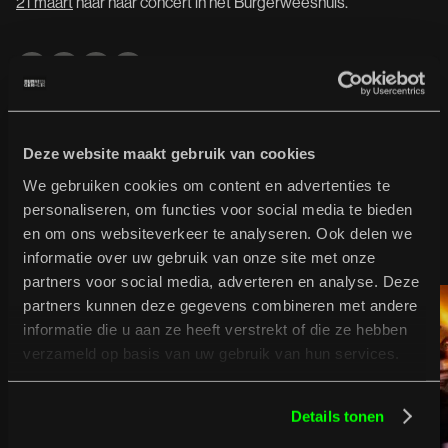
21 maart
naar haar concert in het Burgerweeshuis.
Deze website maakt gebruik van cookies
Gerelateerd nieuws
We gebruiken cookies om content en advertenties te
personaliseren, om functies voor social media te bieden
Bekijk meer nieuws
en om ons websiteverkeer te analyseren. Ook delen we
Bekijk meer nieuws
informatie over uw gebruik van onze site met onze
partners voor social media, adverteren en analyse. Deze
partners kunnen deze gegevens combineren met andere
informatie die u aan ze heeft verstrekt of die ze hebben
28
/
05
/
26
Live
verzameld op basis van uw gebruik van hun services.
Kom genieten van de tuinconcerten in juni!
Jungle By Night / The Fatal Flowers / Diggy Dex / SNOT
Details tonen
// aurorawave / Lagwagon // The Virginmarys /