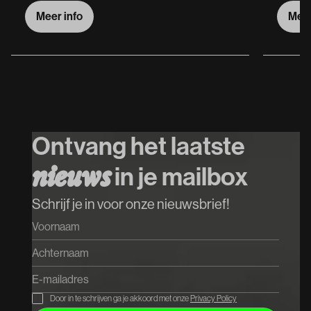
Meer info
Meer
Meer info
Meer
Ontvang het laatste
n
i
e
u
w
s
in je mailbox
Schrijf je in voor onze nieuwsbrief!
Door in te schrijven ga je akkoord met onze
Privacy Policy