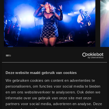
Deze website maakt gebruik van cookies
We gebruiken cookies om content en advertenties te
eerdere bands
personaliseren, om functies voor social media te bieden
Crème de la crème
en om ons websiteverkeer te analyseren. Ook delen we
informatie over uw gebruik van onze site met onze
SPEELDRANG bestaat sinds 2021. Eerdere talenten
partners voor social media, adverteren en analyse. Deze
die hebben meegedaan zijn onder andere Droom Dit,