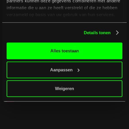
partners kunnen deze gegevens combineren met andere
JesperJesper, Wildman, Babs, Vera Bon, Pjotr, Hiigo,
informatie die u aan ze heeft verstrekt of die ze hebben
Joey's Midnight Club, Primaat, Helen Jewett en
verzameld op basis van uw gebruik van hun services.
Bastian Benjamin. Kortom, de crème de la crème van
muzikaal Deventer en omstreken. Don't miss out!
Details tonen
Alles toestaan
Aanpassen
Weigeren