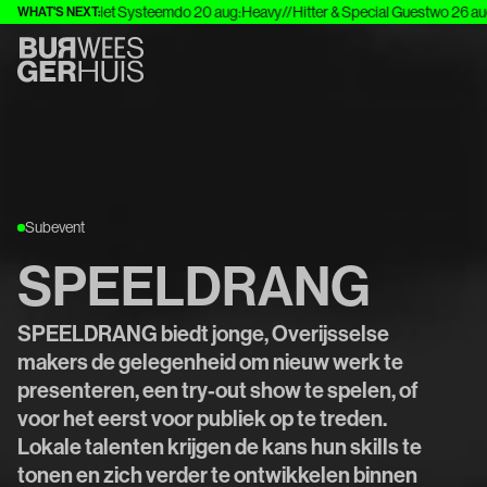
ving
za 8 aug
:
Het Systeem
do 20 aug
:
Heavy//Hitter & Special Guest
wo 26 aug
:
WHAT'S NEXT:
Subevent
SPEELDRANG
SPEELDRANG biedt jonge, Overijsselse
makers de gelegenheid om nieuw werk te
presenteren, een try-out show te spelen, of
voor het eerst voor publiek op te treden.
Lokale talenten krijgen de kans hun skills te
tonen en zich verder te ontwikkelen binnen