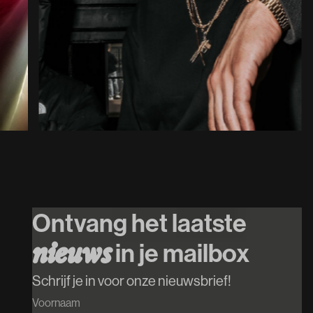
31
/
10
/
2026
Simcha
Koop tickets
Ontvang het laatste
Koop tickets
in je mailbox
n
i
e
u
w
s
Schrijf je in voor onze nieuwsbrief!