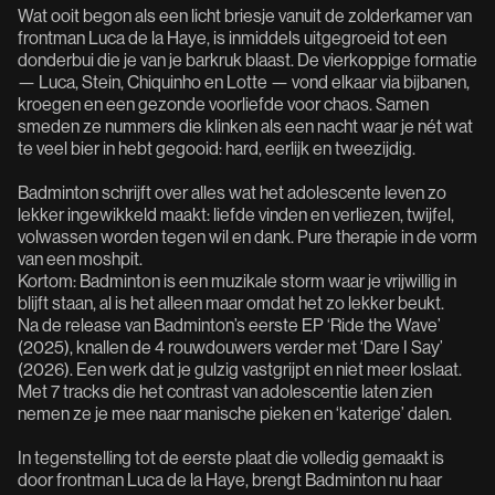
Wat ooit begon als een licht briesje vanuit de zolderkamer van
frontman Luca de la Haye, is inmiddels uitgegroeid tot een
donderbui die je van je barkruk blaast. De vierkoppige formatie
— Luca, Stein, Chiquinho en Lotte — vond elkaar via bijbanen,
kroegen en een gezonde voorliefde voor chaos. Samen
smeden ze nummers die klinken als een nacht waar je nét wat
te veel bier in hebt gegooid: hard, eerlijk en tweezijdig.
Badminton schrijft over alles wat het adolescente leven zo
lekker ingewikkeld maakt: liefde vinden en verliezen, twijfel,
volwassen worden tegen wil en dank. Pure therapie in de vorm
van een moshpit.
Kortom: Badminton is een muzikale storm waar je vrijwillig in
blijft staan, al is het alleen maar omdat het zo lekker beukt.
Na de release van Badminton’s eerste EP ‘Ride the Wave’
(2025), knallen de 4 rouwdouwers verder met ‘Dare I Say’
(2026). Een werk dat je gulzig vastgrijpt en niet meer loslaat.
Met 7 tracks die het contrast van adolescentie laten zien
nemen ze je mee naar manische pieken en ‘katerige’ dalen.
In tegenstelling tot de eerste plaat die volledig gemaakt is
door frontman Luca de la Haye, brengt Badminton nu haar