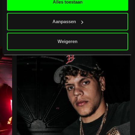
Alles toestaan
B
u
r
g
e
r
t
i
p
t
Aanpassen
Bekijk volledig programma
Bekijk volledig programma
Weigeren