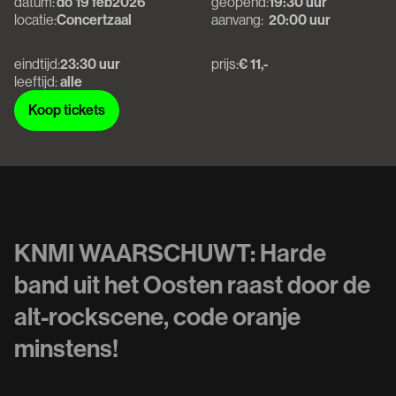
datum:
do 19 feb
2026
geopend:
19:30 uur
locatie:
Concertzaal
aanvang:
20:00 uur
eindtijd:
23:30 uur
prijs:
€ 11,-
leeftijd:
alle
Koop tickets
Koop tickets
KNMI WAARSCHUWT: Harde
band uit het Oosten raast door de
alt-rockscene, code oranje
minstens!