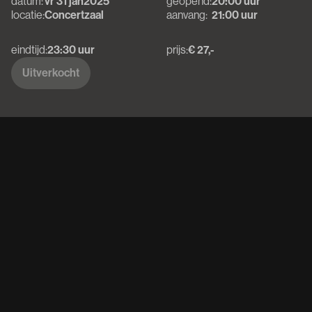
datum:
vr 31 jan
2025
geopend:
20:00 uur
locatie:
Concertzaal
aanvang:
21:00 uur
eindtijd:
23:30 uur
prijs:
€ 27,-
Uitverkocht
Uitverkocht