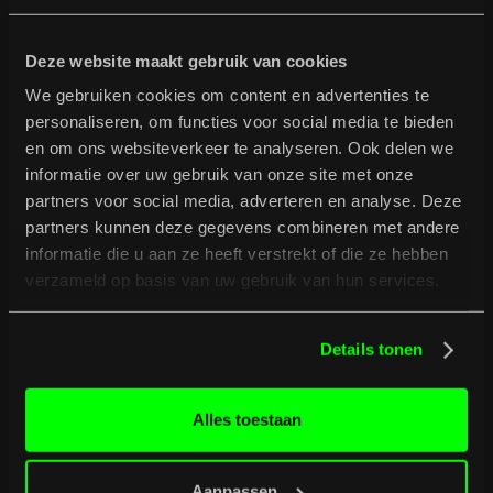
Deze website maakt gebruik van cookies
We gebruiken cookies om content en advertenties te
personaliseren, om functies voor social media te bieden
De live optredens zijn ware showbizzspektakels met
en om ons websiteverkeer te analyseren. Ook delen we
opvallende kostuums en aanverwante zaken. Hij zingt,piept,
informatie over uw gebruik van onze site met onze
squeekt, bidi dongt en wado demt erop los en slaagt erin elk
partners voor social media, adverteren en analyse. Deze
publiekvolledig overstag te laten gaan.
partners kunnen deze gegevens combineren met andere
informatie die u aan ze heeft verstrekt of die ze hebben
verzameld op basis van uw gebruik van hun services.
Details tonen
B
u
r
g
e
r
t
i
p
t
Alles toestaan
Bekijk volledig programma
Bekijk volledig programma
Aanpassen