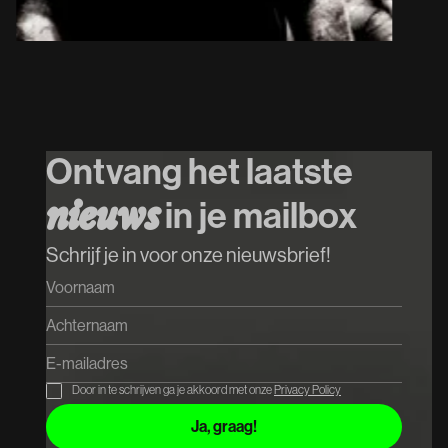
20
/
08
/
2026
Geannuleerd
Heavy//Hitter &
Special Guest
P
Ontvang het laatste
Koop tickets
n
i
e
u
w
s
in je mailbox
Koop tickets
Schrijf je in voor onze nieuwsbrief!
Door in te schrijven ga je akkoord met onze
Privacy Policy