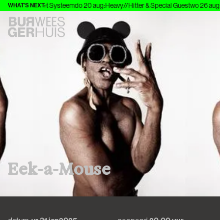
ing
za 8 aug
:
Het Systeem
do 20 aug
:
Heavy//Hitter & Special Guest
wo 26 aug
:
I
WHAT'S NEXT:
E
e
k
-
a
-
M
o
u
s
e