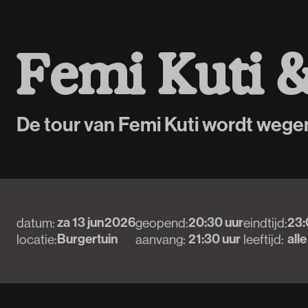
F
e
m
i
K
u
t
i
De tour van Femi Kuti wordt wege
za 13 jun
2026
20:30 uur
23:
datum:
geopend:
eindtijd:
Burgertuin
21:30 uur
alle
locatie:
aanvang:
leeftijd: