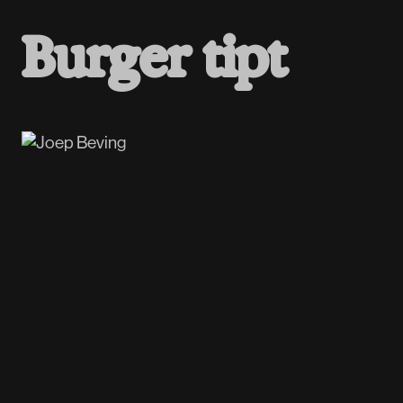
B
u
r
g
e
r
t
i
p
t