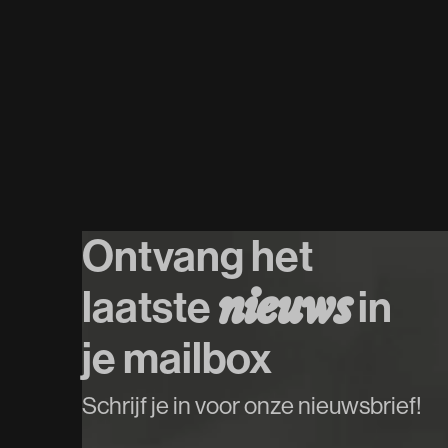
07
/
08
/
2026
Uitverkocht
Joep Beving
Koop tickets
Koop tickets
Ontvang het
n
i
e
u
w
s
laatste
in
je mailbox
Schrijf je in voor onze nieuwsbrief!