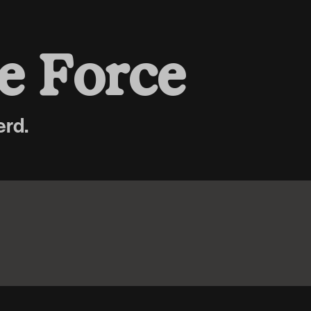
e
F
o
r
c
e
erd.