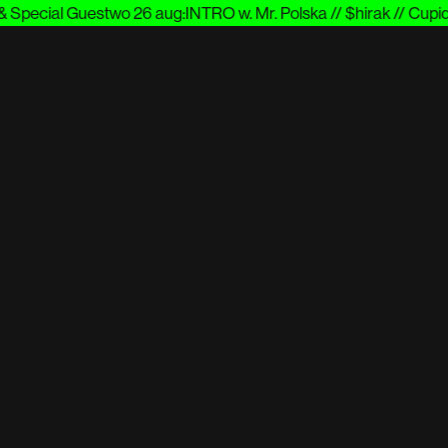
Special Guest
wo 26 aug
:
INTRO w. Mr. Polska // $hirak // Cupido