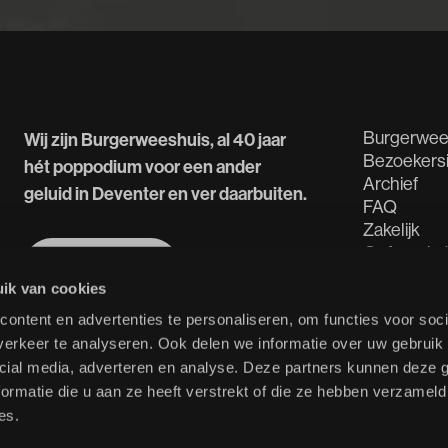
Burgerwee
Wij zijn Burgerweeshuis, al 40 jaar
Bezoekers
hét poppodium voor een ander
Archief
geluid in Deventer en ver daarbuiten.
FAQ
Zakelijk
Oefenruim
Meer over ons
Tech Spec
Meer over ons
ik van cookies
ontent en advertenties te personaliseren, om functies voor soci
erkeer te analyseren. Ook delen we informatie over uw gebruik 
cial media, adverteren en analyse. Deze partners kunnen deze
ormatie die u aan ze heeft verstrekt of die ze hebben verzameld
es.
©
2026
Burgerweeshuis
Branded b