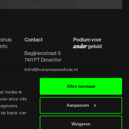
Contact
Podium voor
shuis
ander
geluid
info
Bagijnenstraat 9
7411 PT Deventer
info@burgerweeshuis.nl
tes
0570 - 61 91 98
s
Alles toestaan
al media te
van onze site
Aanpassen
 gegevens
 op basis van
Weigeren
y
Studio Debuut