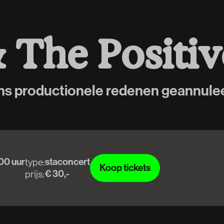
&
T
h
e
P
o
s
i
t
i
v
ns productionele redenen geannule
00 uur
staconcert
type:
Koop tickets
€ 30,-
prijs:
Koop tickets