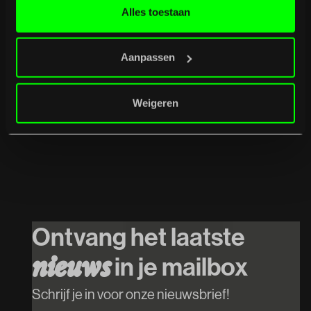
Alles toestaan
Aanpassen
Weigeren
07
/
08
/
2026
Het Systeem
Koop tickets
Ontvang het laatste
Koop tickets
in je mailbox
n
i
e
u
w
s
Schrijf je in voor onze nieuwsbrief!