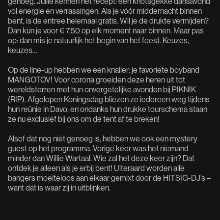
genoeg. Jullie kennen het recept: een knotsgekke dansavond
vol energie en verrassingen. Als je vóór middernacht binnen
bent, is de entree helemaal gratis. Wil je de drukte vermijden?
Dan kun je voor € 7,50 op elk moment naar binnen. Maar pas
op: dan mis je natuurlijk het begin van het feest. Keuzes,
keuzes…
Op de line-up hebben we een knaller: je favoriete boyband
MANGOTOV! Voor corona groeiden deze heren uit tot
wereldsterren met hun onvergetelijke avonden bij PIKNIK
(RIP). Afgelopen Koningsdag bliezen ze iedereen weg tijdens
hun reünie in Davo, en ondanks hun drukke tourschema staan
ze nu exclusief bij ons om de tent af te breken!
Alsof dat nog niet genoeg is, hebben we ook een mystery
guest op het programma. Vorige keer was het niemand
minder dan Willie Wartaal. Wie zal het deze keer zijn? Dat
ontdek je alleen als je erbij bent! Uiteraard worden alle
bangers moeiteloos aan elkaar gemixt door de HITSIG-DJ’s –
want dat is waar zij in uitblinken.