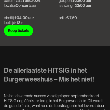
datum:
za 21 dec
2024
geopend:
23:00 uur
locatie:
Concertzaal
aanvang:
23:00 uur
eindtijd:
04:00 uur
prijs:
€ 7,50
leeftijd:
18+
Koop tickets
Koop tickets
De allerlaatste HITSIG in het
Burgerweeshuis – Mis het niet!
Na het daverende succes van afgelopen september keert
HITSIG nog één keer terug in het Burgerweeshuis. Dit wordt
de grande finale, want rond de feestdagen is het leven al duur