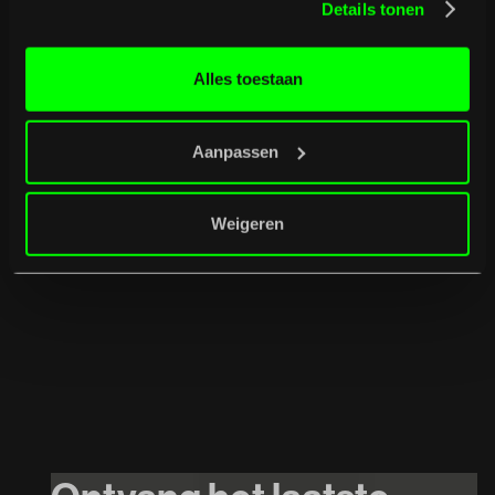
Details tonen
Alles toestaan
Aanpassen
Weigeren
26
/
08
/
2026
INTRO w. Mr.
Polska // $hirak //