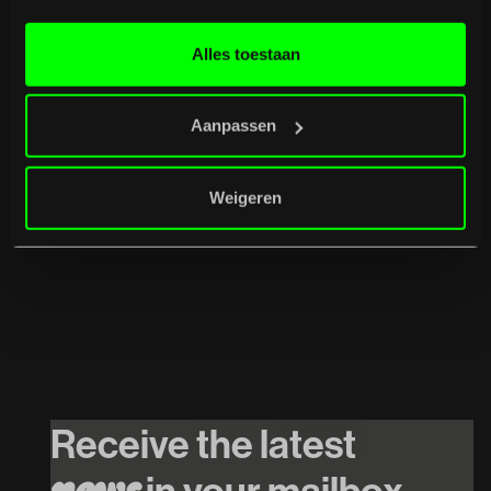
Alles toestaan
Aanpassen
Weigeren
26
/
08
/
2026
INTRO w. Mr.
Polska // $hirak //
Receive the latest
Cupido
in your mailbox