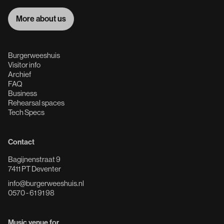
More about us
More about us
Burgerweeshuis
Visitor info
Archief
FAQ
Business
Rehearsal spaces
Tech Specs
Contact
Bagijnenstraat 9
7411 PT Deventer
info@burgerweeshuis.nl
0570 - 61 91 98
Music venue for