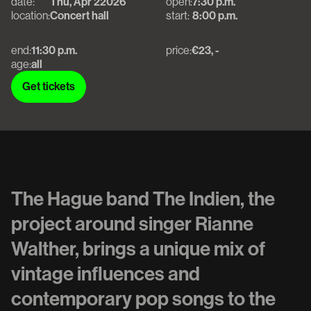
date:
Thu, Apr 2
2026
open:
7:30 p.m.
location:
Concert hall
start:
8:00 p.m.
end:
11:30 p.m.
price:
€23, -
age:
all
Get tickets
Get tickets
The Hague band The Indien, the
project around singer Rianne
Walther, brings a unique mix of
vintage influences and
contemporary pop songs to the