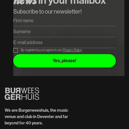
n
e
w
s
Koop tickets
Koop tickets
Subscribe to our newsletter!
By registering you agree to our
Privacy Policy
We are Burgerweeshuis, the music
venue and club in Deventer and far
beyond for 40 years.