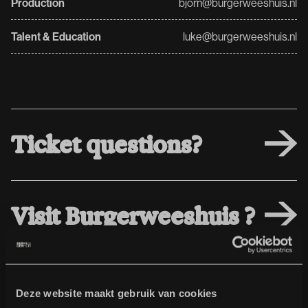
Production
bjorn@burgerweeshuis.nl
Talent & Education
luke@burgerweeshuis.nl
T
i
c
k
e
t
q
u
e
s
t
i
o
n
s
?
V
i
s
i
t
B
u
r
g
e
r
w
e
e
s
h
u
i
s
?
Deze website maakt gebruik van cookies