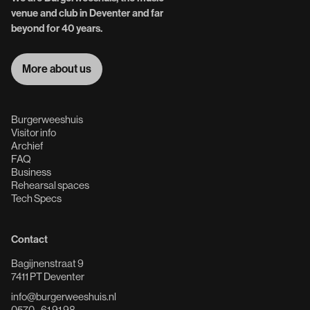
venue and club in Deventer and far
beyond for 40 years.
More about us
More about us
Burgerweeshuis
Visitor info
Archief
FAQ
Business
Rehearsal spaces
Tech Specs
Contact
Bagijnenstraat 9
7411 PT Deventer
info@burgerweeshuis.nl
0570 - 61 91 98