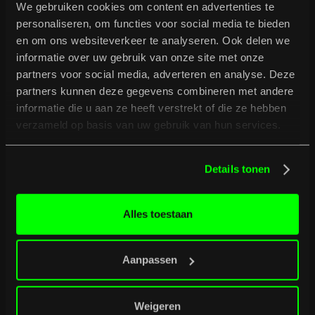
Contact us
We gebruiken cookies om content en advertenties te
personaliseren, om functies voor social media te bieden
en om ons websiteverkeer te analyseren. Ook delen we
Is your question not answered in the FAQ?Then get
informatie over uw gebruik van onze site met onze
in touch with us by email or phone, or submit your
partners voor social media, adverteren en analyse. Deze
question through the contact form.
partners kunnen deze gegevens combineren met andere
informatie die u aan ze heeft verstrekt of die ze hebben
verzameld op basis van uw gebruik van hun services.
info@burgerweeshuis.nl
0570 - 61 91 98
Details tonen
Socials
Alles toestaan
Name
Aanpassen
Weigeren