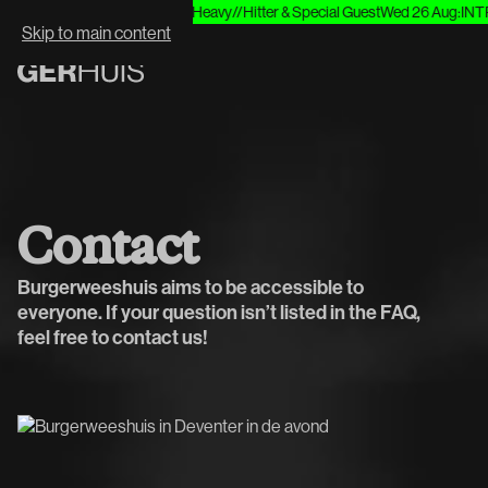
ug 8
:
Het Systeem
Thu, Aug 20
:
Heavy//Hitter & Special Guest
Wed 26 Aug
:
INTRO
WHAT'S NEXT:
Skip to main content
C
o
n
t
a
c
t
Burgerweeshuis aims to be accessible to
everyone. If your question isn’t listed in the FAQ,
feel free to contact us!