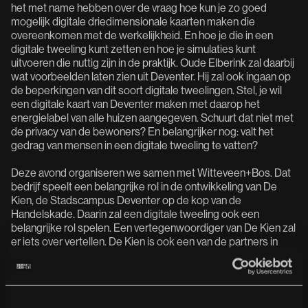
het met name hebben over de vraag hoe kun je zo goed
mogelijk digitale driedimensionale kaarten maken die
overeenkomen met de werkelijkheid. En hoe je die in een
digitale tweeling kunt zetten en hoe je simulaties kunt
uitvoeren die nuttig zijn in de praktijk. Oude Elberink zal daarbij
wat voorbeelden laten zien uit Deventer. Hij zal ook ingaan op
de beperkingen van dit soort digitale tweelingen. Stel, je wil
een digitale kaart van Deventer maken met daarop het
energielabel van alle huizen aangegeven. Schuurt dat niet met
de privacy van de bewoners? En belangrijker nog: valt het
gedrag van mensen in een digitale tweeling te vatten?
Deze avond organiseren we samen met Witteveen+Bos. Dat
bedrijf speelt een belangrijke rol in de ontwikkeling van De
Kien, de Stadscampus Deventer op de kop van de
Handelskade. Daarin zal een digitale tweeling ook een
belangrijke rol spelen. Een vertegenwoordiger van De Kien zal
er iets over vertellen. De Kien is ook een van de partners in
een nieuw groot onderzoeksprogramma waarvan Saxion één
van de trekkers is: GROUNDED. Doel daarvan is in beeld
brengen hoe onze omgeving boven én onder de grond ons
leven ten goede of kwade kan beïnvloeden. Het monitoren