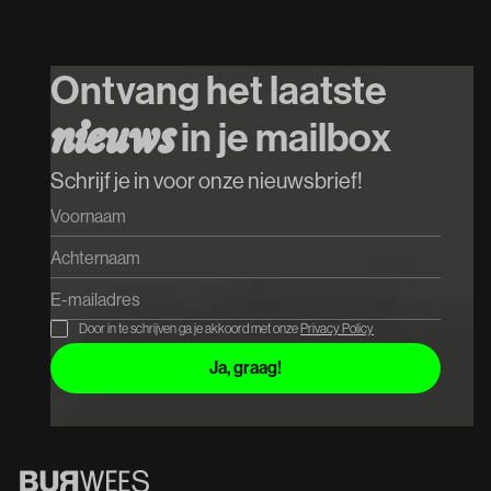
Joep Beving
Koop tickets
Ontvang het laatste
Koop tickets
in je mailbox
n
i
e
u
w
s
Schrijf je in voor onze nieuwsbrief!
Door in te schrijven ga je akkoord met onze
Privacy Policy