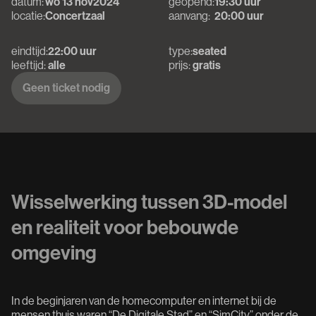
datum:
wo 13 nov
2024
geopend:
19:30 uur
locatie:
Concertzaal
aanvang:
20:00 uur
eindtijd:
22:00 uur
type:
seated
leeftijd:
alle
prijs:
gratis
Geen ticket nodig
Geen ticket nodig
Wisselwerking tussen 3D-model
en realiteit voor bebouwde
omgeving
In de beginjaren van de homecomputer en internet bij de
mensen thuis waren “De Digitale Stad” en “SimCity” onder de