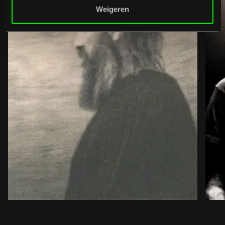
Weigeren
07
/
08
/
2026
Uitverkocht