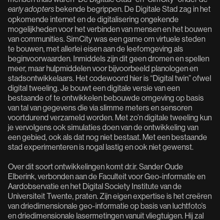
bekende begrippen. De Digitale Stad zag in het
early adopters
opkomende internet en de digitalisering ongekende
mogelijkheden voor het verbinden van mensen en het bouwen
van communities. SimCity was een game om virtuele steden
te bouwen, met allerlei eisen aan de leefomgeving als
beginvoorwaarden. Inmiddels zijn dit geen dromen en spellen
meer, maar hulpmiddelen voor bijvoorbeeld planologen en
stadsontwikkelaars. Het codewoord hier is “Digital twin” ofwel
digital tweeling. Je bouwt een digitale versie van een
bestaande of te ontwikkelen bebouwde omgeving op basis
van tal van gegevens die via slimme meters en sensoren
voortdurend verzameld worden. Met zo’n digitale tweeling kun
je vervolgens ook simulaties doen van de ontwikkeling van
een gebied, ook als dat nog niet bestaat. Met een bestaande
stad experimenteren is nogal lastig en ook niet gewenst.
Over dit soort ontwikkelingen komt dr.ir. Sander Oude
Elberink, verbonden aan de Faculteit voor Geo-informatie en
Aardobservatie en het Digital Society Institute van de
Universiteit Twente, praten. Zijn eigen expertise is het creëren
van driedimensionale geo-informatie op basis van luchtfoto’s
en driedimensionale lasermetingen vanuit vliegtuigen. Hij zal