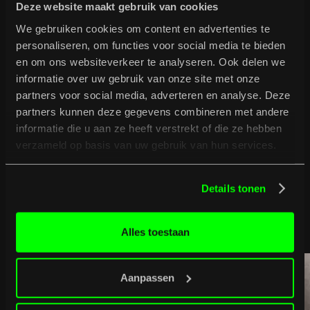
van de kwaliteit van onze leefomgeving is cruciaal, om zo een
Deze website maakt gebruik van cookies
toekomstbestendige oplossing te realiseren voor het
We gebruiken cookies om content en advertenties te
klimaatvraagstuk in 2050. Kortom, een avond over de digitale
en de echte wereld van onze leefomgeving.
personaliseren, om functies voor social media te bieden
Dubio zal de livemuziek verzorgen en Almar Otten treedt na
en om ons websiteverkeer te analyseren. Ook delen we
de pauze op als moderator.
informatie over uw gebruik van onze site met onze
partners voor social media, adverteren en analyse. Deze
partners kunnen deze gegevens combineren met andere
informatie die u aan ze heeft verstrekt of die ze hebben
verzameld op basis van uw gebruik van hun services.
B
u
r
g
e
r
t
i
p
t
Details tonen
Bekijk volledig programma
Bekijk volledig programma
Alles toestaan
Aanpassen