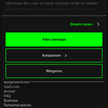
informatie die u aan ze heeft verstrekt of die ze hebben
verzameld op basis van uw gebruik van hun services.
Details tonen
Alles toestaan
We are Burgerweeshuis, the music
venue and club in Deventer and far
beyond for 40 years.
Aanpassen
More about us
More about us
Weigeren
Burgerweeshuis
Visitor info
Archief
FAQ
Business
Rehearsal spaces