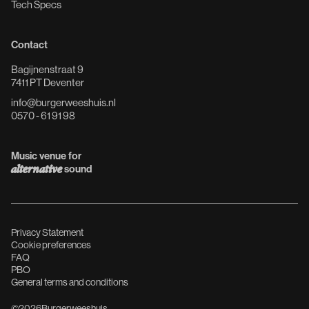
Tech Specs
Contact
Bagijnenstraat 9
7411 PT Deventer
info@burgerweeshuis.nl
0570 - 61 91 98
Music venue for
alternative
sound
Privacy Statement
Cookie preferences
FAQ
PBO
General terms and conditions
©
2026
Burgerweeshuis