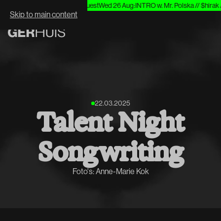
g 20
:
Heavy//Hitter & Special Guest
Wed 26 Aug
:
INTRO w. Mr. Polska // $hirak 
WHAT'S NEXT:
Skip to main content
22.03.2025
Talent Night
Songwriting
Foto's: Anne-Marie Kok