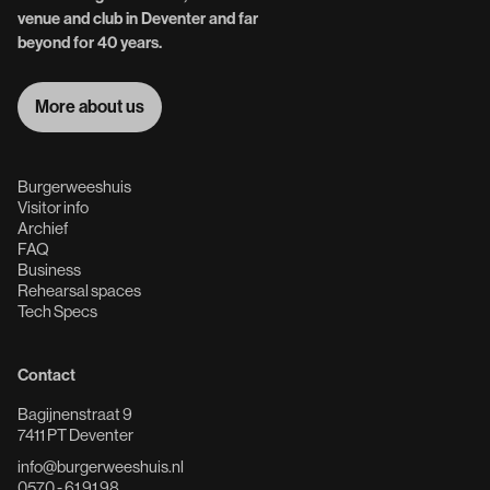
venue and club in Deventer and far
beyond for 40 years.
More about us
More about us
Burgerweeshuis
Visitor info
Archief
FAQ
Business
Rehearsal spaces
Tech Specs
Contact
Bagijnenstraat 9
7411 PT Deventer
info@burgerweeshuis.nl
0570 - 61 91 98