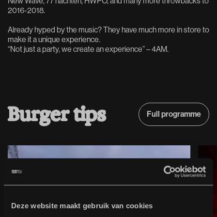
New Wave, 77 nachten, HWPO, and many more throwbacks to
2016-2018.
Already hyped by the music? They have much more in store to
make it a unique experience.
“Not just a party, we create an experience” – 4AM.
B
u
r
g
e
r
t
i
p
s
Full programme
Full programme
Deze website maakt gebruik van cookies