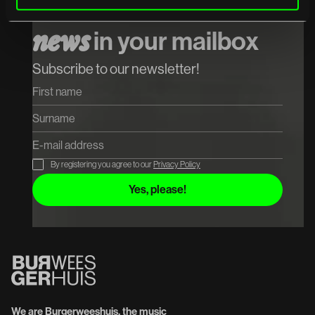
Receive the latest
Koop tickets
n
e
w
s
in your mailbox
Subscribe to our newsletter!
By registering you agree to our
Privacy Policy
We are Burgerweeshuis, the music