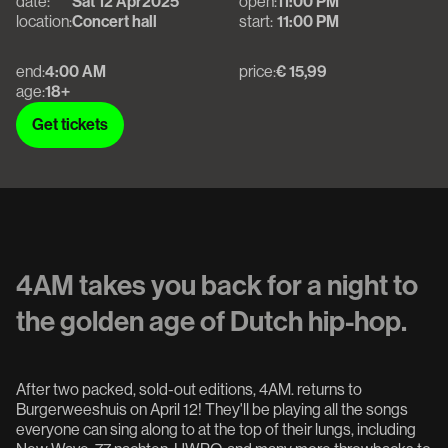
date:
Sat 12 Apr
2025
open:
11:00 PM
location:
Concert hall
start:
11:00 PM
end:
4:00 AM
price:
€ 15,99
age:
18+
Get tickets
Get tickets
4AM takes you back for a night to
the golden age of Dutch hip-hop.
After two packed, sold-out editions, 4AM. returns to
Burgerweeshuis on April 12! They'll be playing all the songs
everyone can sing along to at the top of their lungs, including