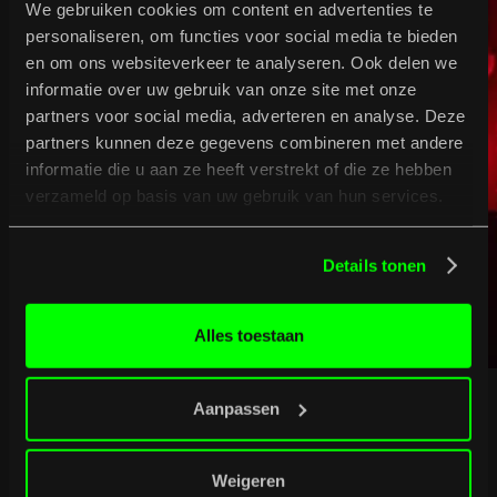
We gebruiken cookies om content en advertenties te
personaliseren, om functies voor social media te bieden
en om ons websiteverkeer te analyseren. Ook delen we
informatie over uw gebruik van onze site met onze
partners voor social media, adverteren en analyse. Deze
partners kunnen deze gegevens combineren met andere
informatie die u aan ze heeft verstrekt of die ze hebben
verzameld op basis van uw gebruik van hun services.
Details tonen
Alles toestaan
Aanpassen
07
/
08
/
2026
Het Systeem
Weigeren
Koop tickets