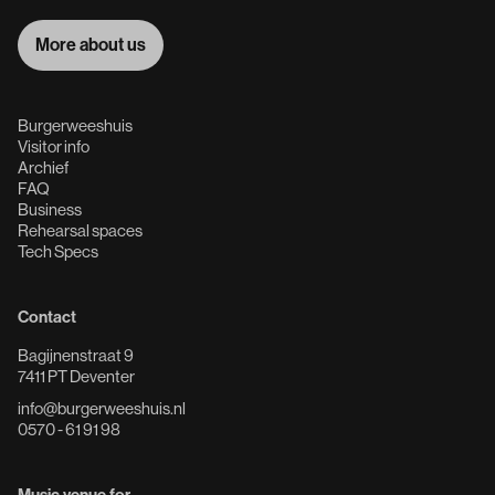
More about us
More about us
Burgerweeshuis
Visitor info
Archief
FAQ
Business
Rehearsal spaces
Tech Specs
Contact
Bagijnenstraat 9
7411 PT Deventer
info@burgerweeshuis.nl
0570 - 61 91 98
Music venue for