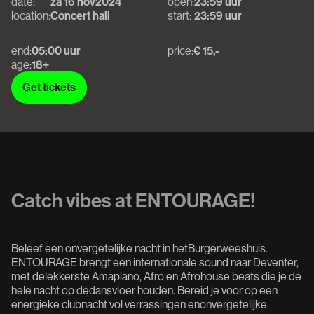
date:
za 16 nov
2024
open:
23:59 uur
location:
Concert hall
start:
23:59 uur
end:
05:00 uur
price:
€ 15,-
age:
18+
Get tickets
Get tickets
Catch vibes at ENTOURAGE!
Beleef een onvergetelijke nacht in hetBurgerweeshuis.
ENTOURAGE brengt een internationale sound naar Deventer,
met delekkerste Amapiano, Afro en Afrohouse beats die je de
hele nacht op dedansvloer houden. Bereid je voor op een
energieke clubnacht vol verrassingen enonvergetelijke