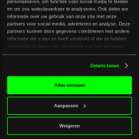
personaliseren, om functies voor social media te bieden
en om ons websiteverkeer te analyseren. Ook delen we
informatie over uw gebruik van onze site met onze
partners voor social media, adverteren en analyse. Deze
partners kunnen deze gegevens combineren met andere
informatie die u aan ze heeft verstrekt of die ze hebben
verzameld op basis van uw gebruik van hun services.
Details tonen
Alles toestaan
05
/
09
/
2026
Entourage
Aanpassen
Koop tickets
Receive the latest
Koop tickets
Weigeren