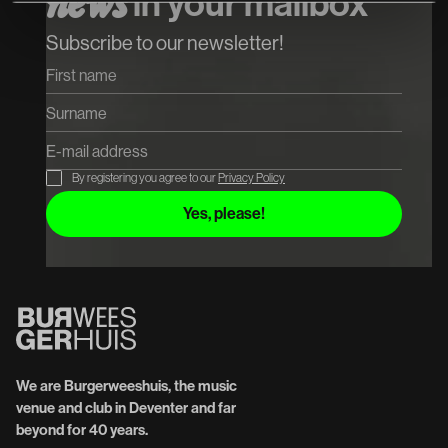
in your mailbox
n
e
w
s
Subscribe to our newsletter!
By registering you agree to our
Privacy Policy
We are Burgerweeshuis, the music
venue and club in Deventer and far
beyond for 40 years.