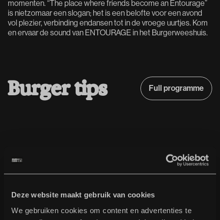
momenten. “The place where friends become an Entourage”
is nietzomaar een slogan; het is een belofte voor een avond
vol plezier, verbinding endansen tot in de vroege uurtjes. Kom
en ervaar de sound van ENTOURAGE in het Burgerweeshuis.
B
u
r
g
e
r
t
i
p
s
Full programme
Full programme
Deze website maakt gebruik van cookies
We gebruiken cookies om content en advertenties te