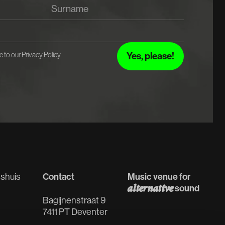
e to our
Privacy Policy
shuis
Contact
Music venue for
sound
alternative
Bagijnenstraat 9
7411 PT Deventer