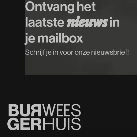
Ontvang het
laatste
in
n
i
e
u
w
s
je mailbox
Schrijf je in voor onze nieuwsbrief!