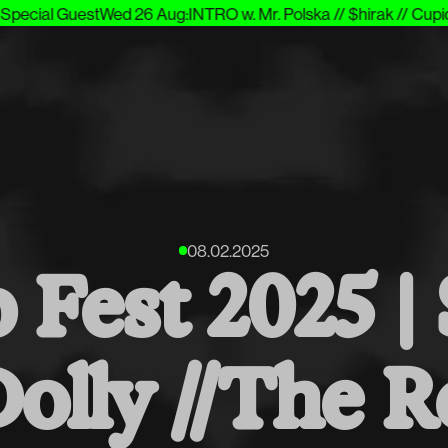
Special Guest
Wed 26 Aug
:
INTRO w. Mr. Polska // $hirak // Cupid
08.02.2025
 Fest 2025 | 
olly //The R