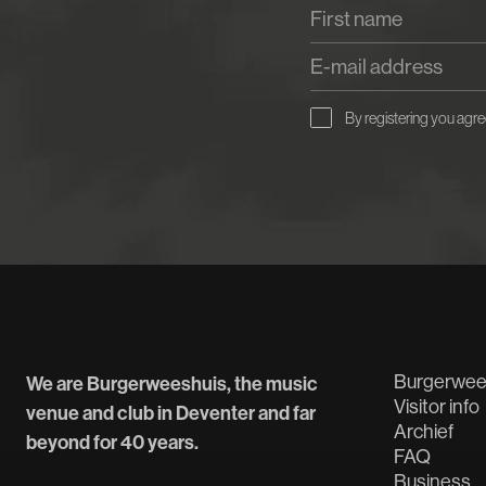
By registering you agre
Burgerwee
We are Burgerweeshuis, the music
Visitor info
venue and club in Deventer and far
Archief
beyond for 40 years.
FAQ
Business