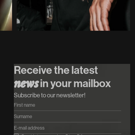
31
/
10
/
2026
Simcha
Koop tickets
Receive the latest
Koop tickets
n
e
w
s
in your mailbox
Subscribe to our newsletter!