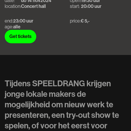
date:
do 14 nov
2024
open:
19:30 uur
location:
Concert hall
start:
20:00 uur
end:
23:00 uur
price:
€ 5,-
age:
alle
Get tickets
Get tickets
Tijdens SPEELDRANG krijgen
jonge lokale makers de
mogelijkheid om nieuw werk te
presenteren, een try-out show te
spelen, of voor het eerst voor