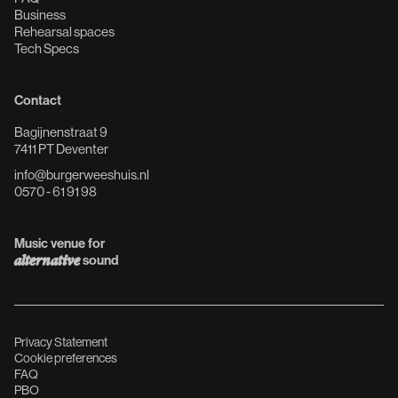
Business
Rehearsal spaces
Tech Specs
Contact
Bagijnenstraat 9
7411 PT Deventer
info@burgerweeshuis.nl
0570 - 61 91 98
Music venue for
alternative
sound
Privacy Statement
Cookie preferences
FAQ
PBO