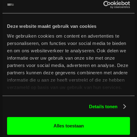
Deze website maakt gebruik van cookies
We gebruiken cookies om content en advertenties te
SHOUT-OUT CREW
Jochie, Manke en Ynte zijn de lokale Deventer rappers die
personaliseren, om functies voor social media te bieden
samen onder de vlag van de Shout-Out Crew optreden.
en om ons websiteverkeer te analyseren. Ook delen we
Jochie maakt verhalende rap vol emotie, met de kracht om het
informatie over uw gebruik van onze site met onze
hele publiek mee te slepen. Verwacht bij Ynte melodische rap
partners voor social media, adverteren en analyse. Deze
met een boodschap van verbinding, waarbij gevoelens en
partners kunnen deze gegevens combineren met andere
ervaringen centraal staan.
Manke is een inspiratiebron, die met humor en energie laat
informatie die u aan ze heeft verstrekt of die ze hebben
zien dat beperkingen vooral in het hoofd zitten. Zijn muziek
verzameld op basis van uw gebruik van hun services.
varieert van hip-hop tot house en hardstyle.
Shout-Out is een initiatief van Raster Jongerenwerk.
Details tonen
Alles toestaan