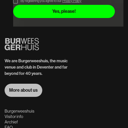
By registering you agree to our
Privacy Policy
We are Burgerweeshuis, the music
venue and club in Deventer and far
beyond for 40 years.
More about us
More about us
Burgerweeshuis
Visitor info
Archief
FAQ