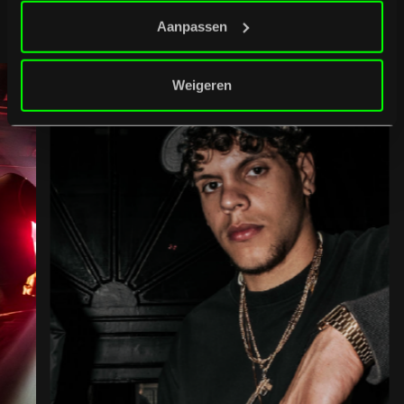
B
u
r
g
e
r
t
i
p
s
Full programme
Full programme
Aanpassen
Weigeren