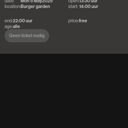
date:
Mon 5 May
2025
open:
13:30 uur
location:
Burger garden
start:
14:00 uur
end:
22:00 uur
price:
free
age:
alle
Geen ticket nodig
Geen ticket nodig