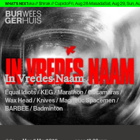
RO w. Mr. Polska // $hirak // Cupido
Fri, Aug 28
:
Masada
Sat, Aug 29, Sun, Aug
WHAT'S NEXT:
I
n
V
r
e
d
e
s
N
a
a
m
Equal Idiots / KEG / Marathon / Cucamaras /
Wax Head / Knives / Magnetic Spacemen /
BARBEE / Badminton