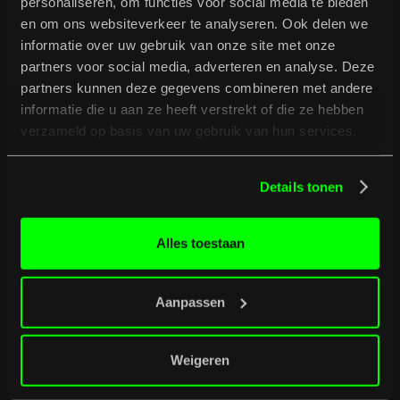
personaliseren, om functies voor social media te bieden
en om ons websiteverkeer te analyseren. Ook delen we
informatie over uw gebruik van onze site met onze
partners voor social media, adverteren en analyse. Deze
partners kunnen deze gegevens combineren met andere
informatie die u aan ze heeft verstrekt of die ze hebben
verzameld op basis van uw gebruik van hun services.
Indoorstage in de concertzaal
Badminton 14.15 -15.00 uur
Details tonen
BARBEE 16.00 - 16.45 uur
Wax Head 17.45-18.30 uur
Knives 19.30 -20.15 uur
Alles toestaan
Magnetic Spacemen 21.15 - 22.00 uur
Aanpassen
Magnetic Spacemen
Een onvervalste mix van gruizige garagerock, surfy postpunk
en rock ‘n roll verpakt in catchy songs, en een strak-van-de-
Weigeren
energie-staande show vol met onvoorspelbare gekte.