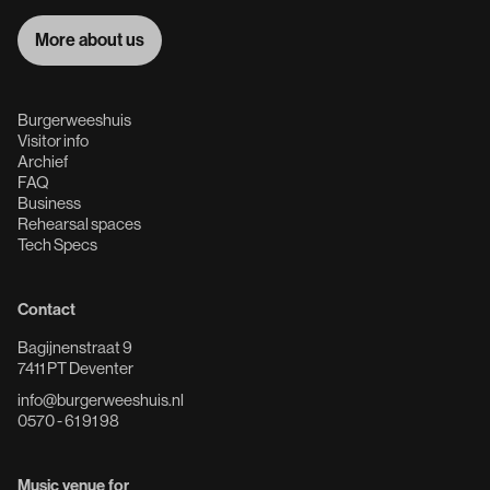
More about us
More about us
Burgerweeshuis
Visitor info
Archief
FAQ
Business
Rehearsal spaces
Tech Specs
Contact
Bagijnenstraat 9
7411 PT Deventer
info@burgerweeshuis.nl
0570 - 61 91 98
Music venue for