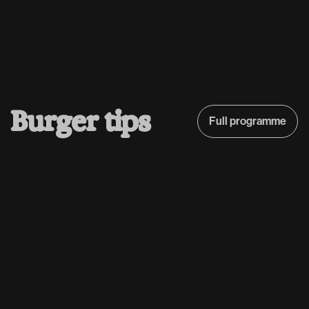
B
u
r
g
e
r
t
i
p
s
Full programme
Full programme