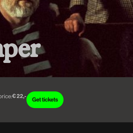
m
p
e
r
€ 22,-
price:
Get tickets
Get tickets