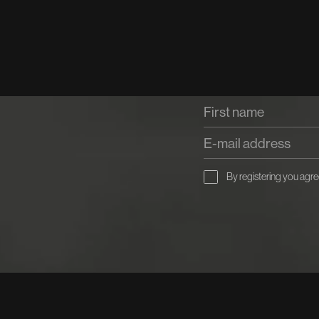
 &
By registering you agre