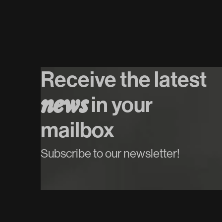
Heavy//Hitter
Special Guest
Koop tickets
Receive the latest
Koop tickets
n
e
w
s
in your
mailbox
Subscribe to our newsletter!