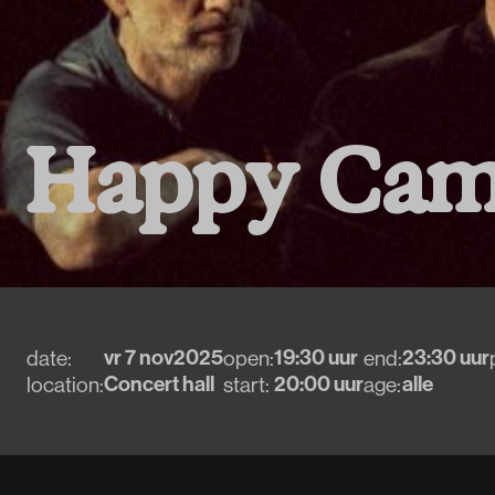
H
a
p
p
y
C
a
vr 7 nov
2025
19:30 uur
23:30 uur
date:
open:
end:
Concert hall
20:00 uur
alle
location:
start:
age: