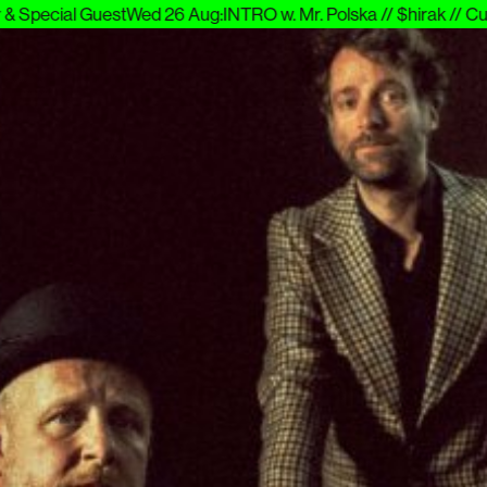
pecial Guest
Wed 26 Aug
:
INTRO w. Mr. Polska // $hirak // Cupido