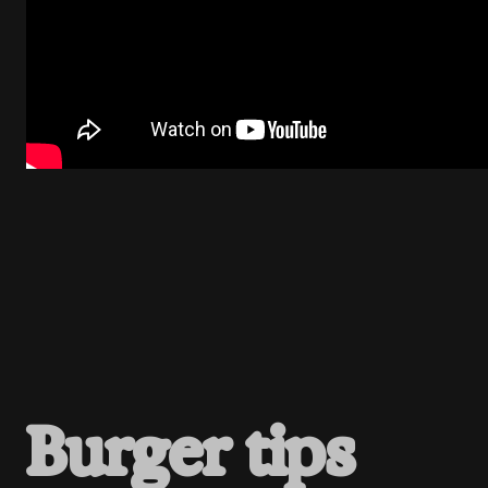
B
u
r
g
e
r
t
i
p
s