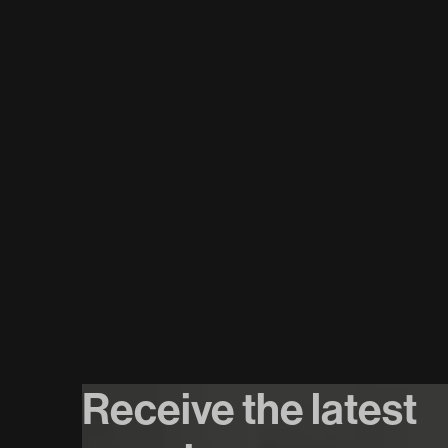
07
/
08
/
2026
Sold Out
Joep Beving
Koop tickets
Koop tickets
Receive the latest