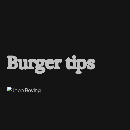
B
u
r
g
e
r
t
i
p
s