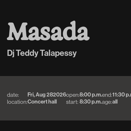
M
a
s
a
d
a
Dj Teddy Talapessy
Fri, Aug 28
2026
8:00 p.m.
11:30 p
date:
open:
end:
Concert hall
8:30 p.m.
all
location:
start:
age: