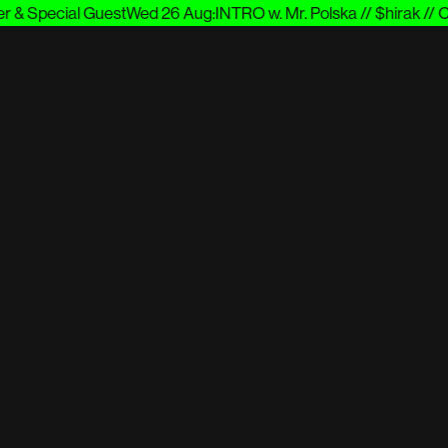
& Special Guest
Wed 26 Aug
:
INTRO w. Mr. Polska // $hirak // Cup