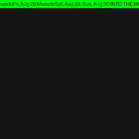
ido
Fri, Aug 28
:
Masada
Sat, Aug 29, Sun, Aug 30
:
INTO THE MUD