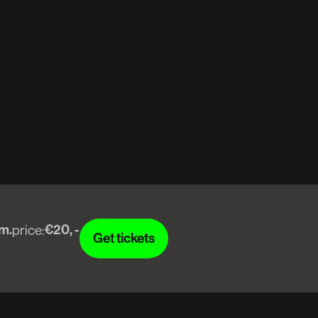
.m.
€20, -
price:
Get tickets
Get tickets